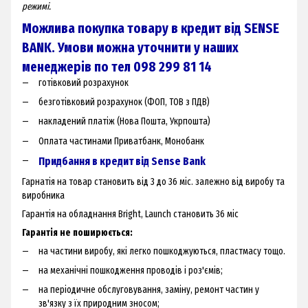
режимі.
Можлива покупка товару в кредит від SENSE
BANK. Умови можна уточнити у наших
менеджерів по тел 098 299 81 14
готівковий розрахунок
безготівковий розрахунок (ФОП, ТОВ з ПДВ)
накладений платіж (Нова Пошта, Укрпошта)
Оплата частинами Приватбанк, Монобанк
Придбання в кредит від Sense Bank
Гарнатія на товар становить від 3 до 36 міс. залежно від виробу та
виробника
Гарантія на обладнання Bright, Launch становить 36 міс
Гарантія не поширюється:
на частини виробу, які легко пошкоджуються, пластмасу тощо.
на механічні пошкодження проводів і роз'ємів;
на періодичне обслуговування, заміну, ремонт частин у
зв'язку з їх природним зносом;