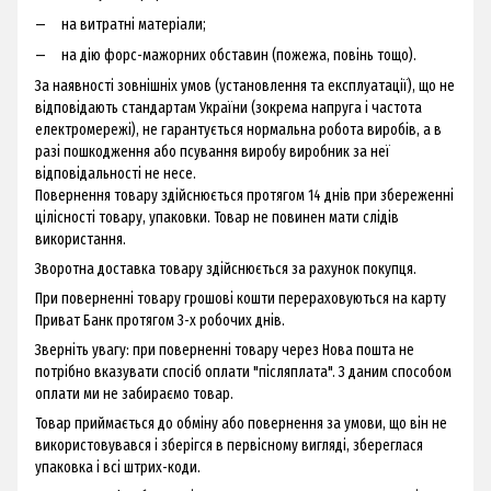
на витратні матеріали;
на дію форс-мажорних обставин (пожежа, повінь тощо).
За наявності зовнішніх умов (установлення та експлуатації), що не
відповідають стандартам України (зокрема напруга і частота
електромережі), не гарантується нормальна робота виробів, а в
разі пошкодження або псування виробу виробник за неї
відповідальності не несе.
Повернення товару здійснюється протягом 14 днів при збереженні
цілісності товару, упаковки. Товар не повинен мати слідів
використання.
Зворотна доставка товару здійснюється за рахунок покупця.
При поверненні товару грошові кошти перераховуються на карту
Приват Банк протягом 3-х робочих днів.
Зверніть увагу: при поверненні товару через Нова пошта не
потрібно вказувати спосіб оплати "післяплата". З даним способом
оплати ми не забираємо товар.
Товар приймається до обміну або повернення за умови, що він не
використовувався і зберігся в первісному вигляді, збереглася
упаковка і всі штрих-коди.