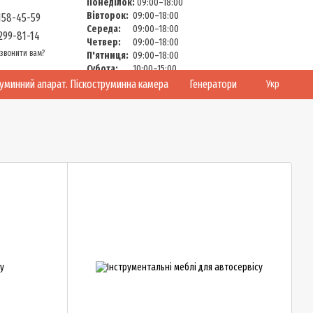
Понеділок:
09:00–18:00
Вівторок:
09:00–18:00
158-45-59
Середа:
09:00–18:00
299-81-14
Четвер:
09:00–18:00
звонити вам?
П'ятниця:
09:00–18:00
Субота:
10:00–15:00
Неділя:
Вихідний
руминний апарат. Піскоструминна камера
Генератори
Укр