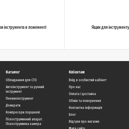
и інструмента в ложементі
Ящик для інструмент
Каталог
Клієнтам
Обладнання для СТО
Вхід в особистий кабінет
Автоінструмент та ручний
Про нас
інструмент
Оплата і доставка
Пневмоінструмент
Обмін та повернення
Домкрати
Контактна інформація
Компресори поршневі
Блог
Піскоструминний апарат.
Відгуки про магазин
Піскоструминна камера
Мапа сайту