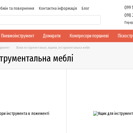
099 
Обмін та повернення
Контактна інформація
Блог
098 
Перед
Пневмоінструмент
Домкрати
Компресори поршневі
Піскост
трумент
Візки інструментальні, ящики, інструментальна меблі
струментальна меблі