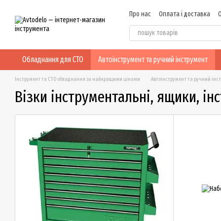
Перейти до основного контенту
Про нас
Оплата і доставка
Відгуки про магазин
Обладнання для СТО
Автоінструмент та ручний інструмент
Інструмент та СТО обладнання за найкращими цінами
Автоінструмент та ручний інс
Візки інструментальні, ящики, ін