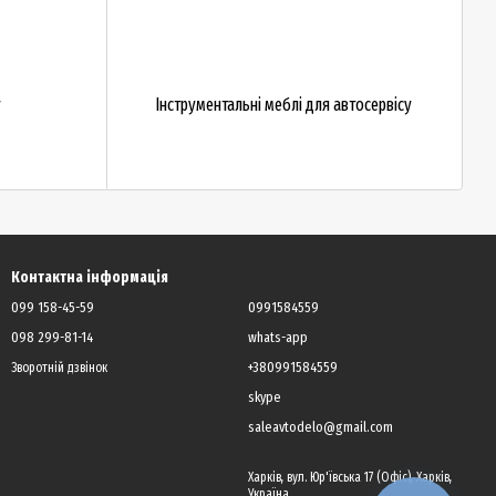
у
Інструментальні меблі для автосервісу
Контактна інформація
099 158-45-59
0991584559
098 299-81-14
whats-app
+380991584559
Зворотній дзвінок
skype
saleavtodelo@gmail.com
Харків, вул. Юр'ївська 17 (Офіс), Харків,
Україна