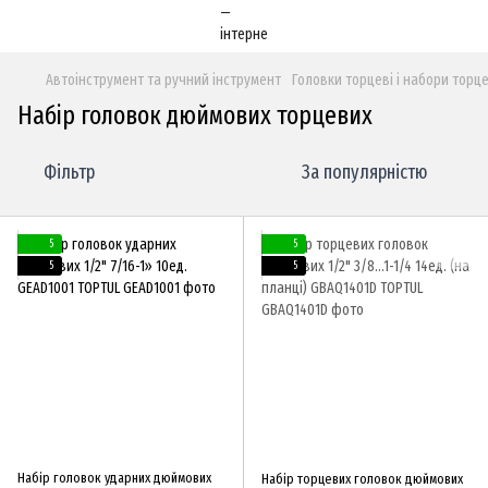
Автоінструмент та ручний інструмент
Головки торцеві і набори торц
Набір головок дюймових торцевих
Фільтр
За популярністю
5
5
5
5
Набір головок ударних дюймових
Набір торцевих головок дюймових