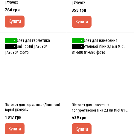
JJAY0903
JJAY0902
786 грн
355 грн
Купити
Купити
5
5
5
5
Пістолет для герметика (Aluminum)
Пістолет для нанесення
Toptul JJAY0904
поліуретанової піни 2,1 мм Miol 81-
680
1 017 грн
439 грн
Купити
Купити