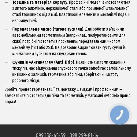
Товщина та матеріал корпусу
. Професійні моделі виготовляються
з литого алюмінію, нержавіючої сталі або посиленої штампованої
сталі (товщиною від 2 мм). Пластикові елементи в механізмі подачі
неприпустимі.
Передавальне число (тягове зусилля)
. Для роботи з в’язкими
автомобільними герметиками (наприклад, поліуретановими для
скла) потрібні пістолети з посиленим передавальним числом
механізму (18:1 або 25:1). Це дозволяє видавлювати густу суміш із
мінімальним зусиллям на спусковий гачок.
Функція «Антикапля» (Anti-Drip)
. Наявність системи скидання
тиску під час відпускання спускового гачка запобігає самовільному
витіканню залишків герметика або піни, зберігаючи чистоту
робочого місця.
Зробіть процес герметизації та монтажу швидким і професійним —
замовляйте пістолети для піни та герметиків у магазині Avtodelo прямо
зараз!
099 158-45-59
098 299-81-14