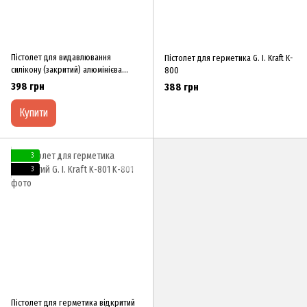
Пістолет для видавлювання
Пістолет для герметика G. I. Kraft K-
силікону (закритий) алюмінієва
800
ручка Миол 09-165
398 грн
388 грн
Купити
3
3
Пістолет для герметика відкритий