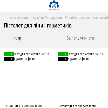
Автоінструмент та ручний інструмент
Ручний інструмент
Кріпильний
Пістолет для піни і герметиків
Фільтр
За популярністю
5
5
5
5
Пістолет для герметика Toptul
Пістолет для герметика Toptul