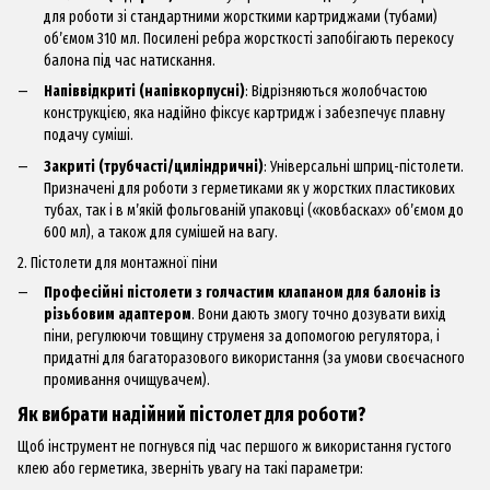
для роботи зі стандартними жорсткими картриджами (тубами)
об’ємом 310 мл. Посилені ребра жорсткості запобігають перекосу
балона під час натискання.
Напіввідкриті (напівкорпусні)
: Відрізняються жолобчастою
конструкцією, яка надійно фіксує картридж і забезпечує плавну
подачу суміші.
Закриті (трубчасті/циліндричні)
: Універсальні шприц-пістолети.
Призначені для роботи з герметиками як у жорстких пластикових
тубах, так і в м’якій фольгованій упаковці («ковбасках» об’ємом до
600 мл), а також для сумішей на вагу.
2. Пістолети для монтажної піни
Професійні пістолети з голчастим клапаном для балонів із
різьбовим адаптером
. Вони дають змогу точно дозувати вихід
піни, регулюючи товщину струменя за допомогою регулятора, і
придатні для багаторазового використання (за умови своєчасного
промивання очищувачем).
Як вибрати надійний пістолет для роботи?
Щоб інструмент не погнувся під час першого ж використання густого
клею або герметика, зверніть увагу на такі параметри: