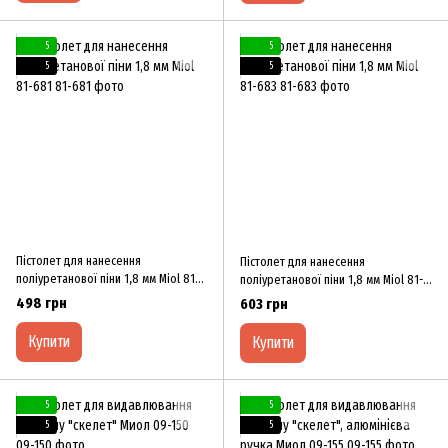
5
5
5
5
Пістолет для нанесення
Пістолет для нанесення
поліуретанової піни 1,8 мм Miol 81-
поліуретанової піни 1,8 мм Miol 81-
681
683
498 грн
603 грн
Купити
Купити
5
5
5
5