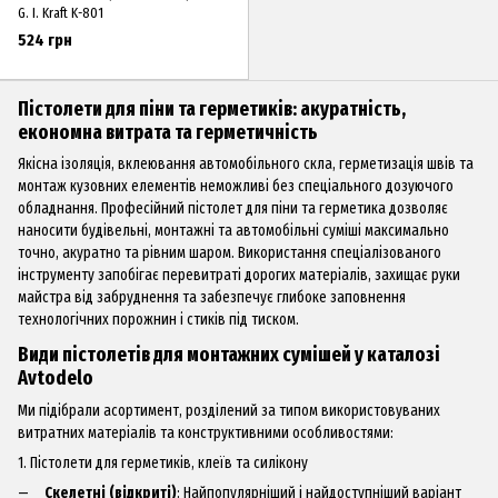
G. I. Kraft K-801
524 грн
Пістолети для піни та герметиків: акуратність,
економна витрата та герметичність
Якісна ізоляція, вклеювання автомобільного скла, герметизація швів та
монтаж кузовних елементів неможливі без спеціального дозуючого
обладнання. Професійний пістолет для піни та герметика дозволяє
наносити будівельні, монтажні та автомобільні суміші максимально
точно, акуратно та рівним шаром. Використання спеціалізованого
інструменту запобігає перевитраті дорогих матеріалів, захищає руки
майстра від забруднення та забезпечує глибоке заповнення
технологічних порожнин і стиків під тиском.
Види пістолетів для монтажних сумішей у каталозі
Avtodelo
Ми підібрали асортимент, розділений за типом використовуваних
витратних матеріалів та конструктивними особливостями:
1. Пістолети для герметиків, клеїв та силікону
Скелетні (відкриті)
: Найпопулярніший і найдоступніший варіант