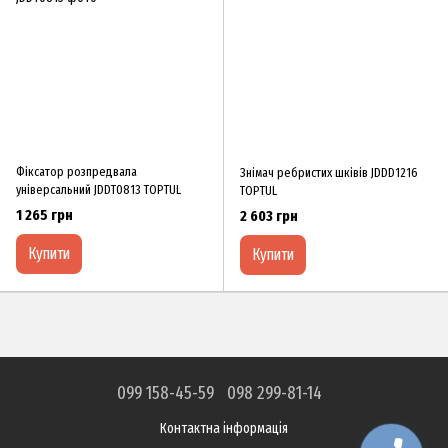
Фіксатор розпредвала
Знімач ребристих шківів JDDD1216
універсальний JDDT0813 TOPTUL
TOPTUL
1 265 грн
2 603 грн
Купити
Купити
099 158-45-59
098 299-81-14
Контактна інформація