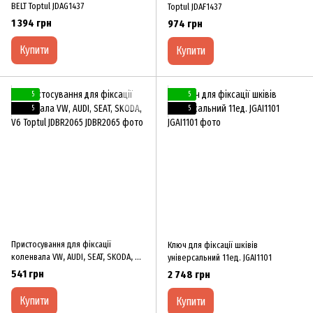
BELT Toptul JDAG1437
Toptul JDAF1437
1 394 грн
974 грн
Купити
Купити
5
5
5
5
Пристосування для фіксації
Ключ для фіксації шківів
коленвала VW, AUDI, SEAT, SKODA, V6
універсальний 11ед. JGAI1101
Toptul JDBR2065
541 грн
2 748 грн
Купити
Купити