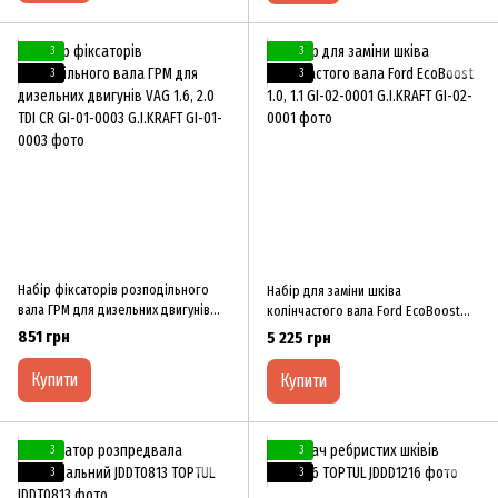
3
3
3
3
Набір фіксаторів розподільного
Набір для заміни шківа
вала ГРМ для дизельних двигунів
колінчастого вала Ford EcoBoost
VAG 1.6, 2.0 TDI CR GI-01-0003
1.0, 1.1 GI-02-0001 G.I.KRAFT
851 грн
5 225 грн
G.I.KRAFT
Купити
Купити
3
3
3
3