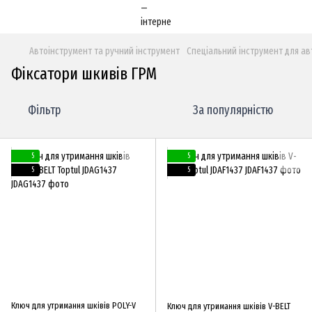
Автоінструмент та ручний інструмент
Спеціальний інструмент для ав
Фіксатори шкивів ГРМ
Фільтр
За популярністю
5
5
5
5
Ключ для утримання шківів POLY-V
Ключ для утримання шківів V-BELT