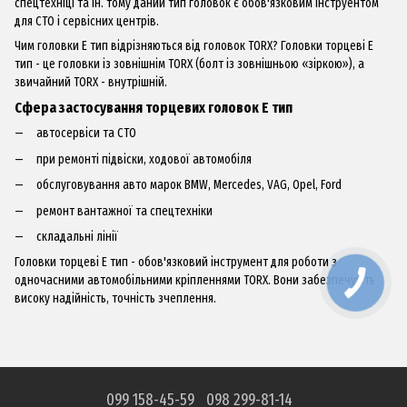
спецтехніці та ін. тому даний тип головок є обов'язковим інструентом
для СТО і сервісних центрів.
Чим головки Е тип відрізняються від головок TORX? Головки торцеві Е
тип - це головки із зовнішнім TORX (болт із зовнішньою «зіркою»), а
звичайний TORX - внутрішній.
Сфера застосування торцевих головок Е тип
автосервіси та СТО
при ремонті підвіски, ходової автомобіля
обслуговування авто марок BMW, Mercedes, VAG, Opel, Ford
ремонт вантажної та спецтехніки
складальні лінії
Головки торцеві Е тип - обов'язковий інструмент для роботи з
одночасними автомобільними кріпленнями TORX. Вони забезпечують
високу надійність, точність зчеплення.
099 158-45-59
098 299-81-14