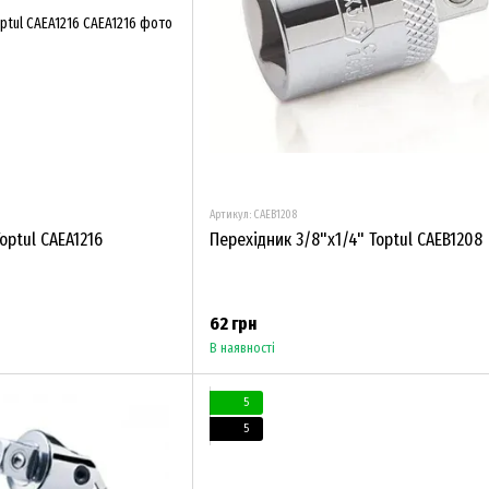
Артикул: CAEB1208
optul CAEA1216
Перехідник 3/8"х1/4" Toptul CAEB1208
62 грн
В наявності
5
5