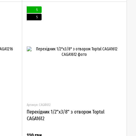
5
5
Артикул: CAGA1612
Перехідник 1/2"х3/8" з отвором Toptul
CAGA1612
110 грн