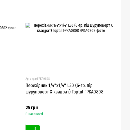
Артикул: FPKA0808
Перехідник 1/4"х1/4" L50 (6-гр. під
шуруповерт Х квадрат) Toptul FPKA0808
25 грн
В наявності
5