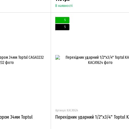
В наявності
5
5
Артикул: KACA1624
вором 34мм Toptul
Перехідник ударний 1/2"х3/4" Toptul 