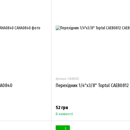
Артикул: CAEB0812
HA0840
Перехідник 1/4"х3/8" Toptul CAEB0812
52 грн
В наявності
5