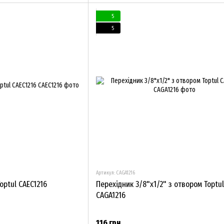
5
5
Артикул: CAGA1216
optul CAEC1216
Перехідник 3/8"х1/2" з отвором Toptul
CAGA1216
116 грн