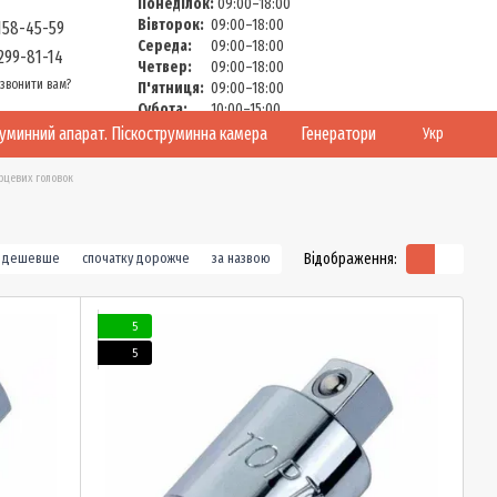
Понеділок:
09:00–18:00
Вівторок:
09:00–18:00
158-45-59
Середа:
09:00–18:00
299-81-14
Четвер:
09:00–18:00
звонити вам?
П'ятниця:
09:00–18:00
Субота:
10:00–15:00
Неділя:
Вихідний
руминний апарат. Піскоструминна камера
Генератори
Укр
рцевих головок
Відображення:
у дешевше
спочатку дорожче
за назвою
5
5