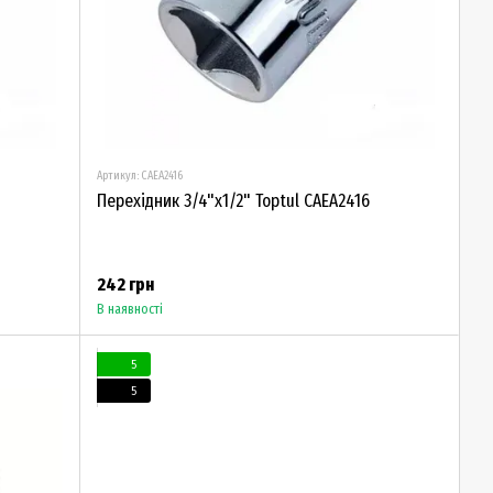
Артикул: CAEA2416
Перехідник 3/4"х1/2" Toptul CAEA2416
242 грн
В наявності
5
5