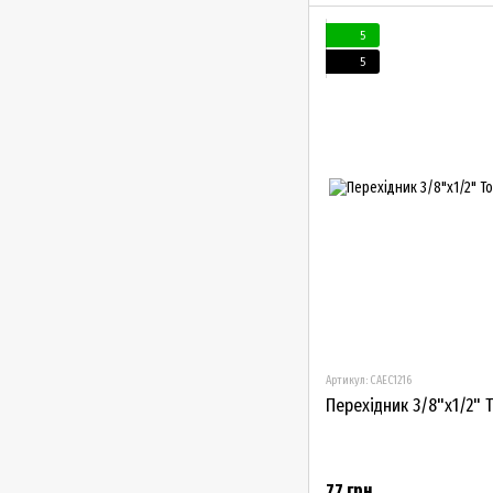
5
5
Артикул: CAEC1216
Перехідник 3/8"х1/2" T
77 грн