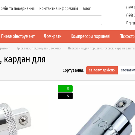
099 
Обмін та повернення
Контактна інформація
Блог
098 
Перед
Пневмоінструмент
Домкрати
Компресори поршневі
Піскост
трумент
Тріскачки, подовжувачі, воротки
Перехідник для торцевих головок, кардан для то
, кардан для
Сортування:
за популярністю
спочатк
5
5