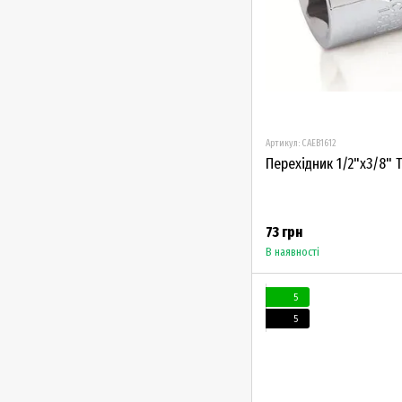
Артикул: CAEB1612
Перехідник 1/2"х3/8" T
73 грн
В наявності
5
5