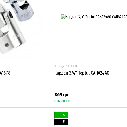
Артикул: CAHA24A0
HA1678
Кардан 3/4" Toptul CAHA24A0
869 грн
В наявності
5
5