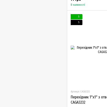
В наявності
5
5
Артикул: CAGA3232
Перехідник 1"х1" з от
CAGA3232