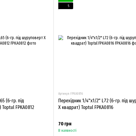
5
Артикул: FPKA0816
5 (6-гр. під
Перехідник 1/4"х1/2" L72 (6-гр. під ш
 Toptul FPKA0812
Х квадрат) Toptul FPKA0816
70 грн
В наявності