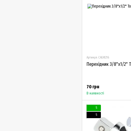
Артикул: CAEA1216
Перехідник 3/8"х1/2" T
70 грн
В наявності
5
5