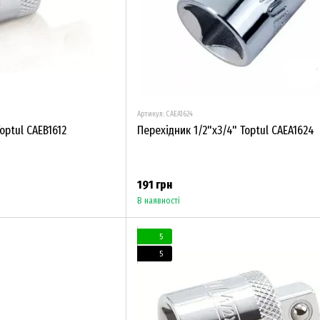
Артикул: CAEA1624
optul CAEB1612
Перехідник 1/2"х3/4" Toptul CAEA1624
191 грн
В наявності
5
5