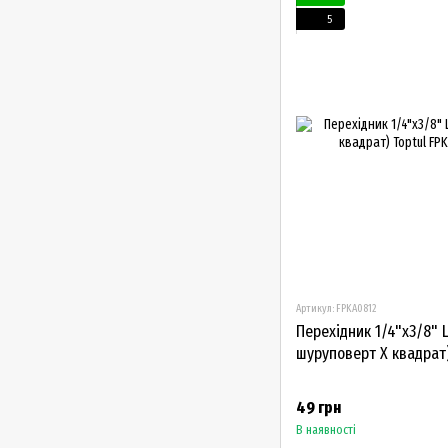
5
Артикул: FPKA0812
Перехідник 1/4"х3/8" L6
шуруповерт Х квадрат)
49 грн
В наявності