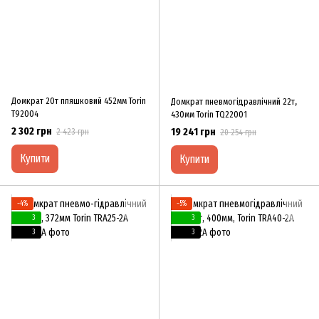
Домкрат 20т пляшковий 452мм Torin
Домкрат пневмогідравлічний 22т,
T92004
430мм Torin TQ22001
2 302 грн
19 241 грн
2 423 грн
20 254 грн
Купити
Купити
−4%
−5%
3
3
3
3