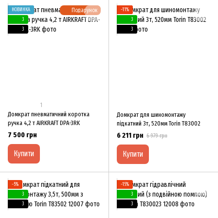
НОВИНКА
Подарунок
−11%
3
3
3
3
1
Домкрат пневматичний коротка
Домкрат для шиномонтажу
ручка 4,2 т AIRKRAFT DPA-3RK
підкатний 3т, 520мм Torin T83002
7 500 грн
6 211 грн
6 979 грн
Купити
Купити
−5%
−15%
3
3
3
3