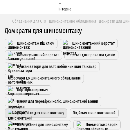
Обладнання для СТО
Шиномонтажне обладнання
Домкрати для ши
Домкрати для шиномонтажу
Шиномонтаж під ключ
Шиномонтажний верстат
Балансувальний верстат
Верстат для прокатки дисків
Вулканізатори для автомобільних шин та камер
Аксесуари до шиномонтажного обладнання
Борторозширювач
Ванни для перевірки коліс, шиномонтажні ванни
Домкрати для шиномонтажу
Підіймач шиномонтажний
Монтування для шиномонтажу
Пневмогайковерти