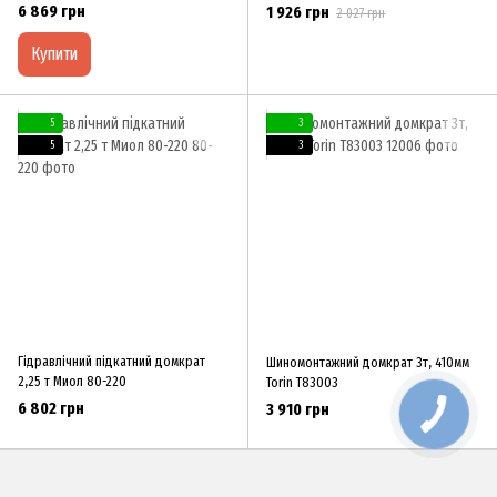
6 869 грн
1 926 грн
2 027 грн
Купити
5
3
5
3
Гідравлічний підкатний домкрат
Шиномонтажний домкрат 3т, 410мм
2,25 т Миол 80-220
Torin T83003
6 802 грн
3 910 грн