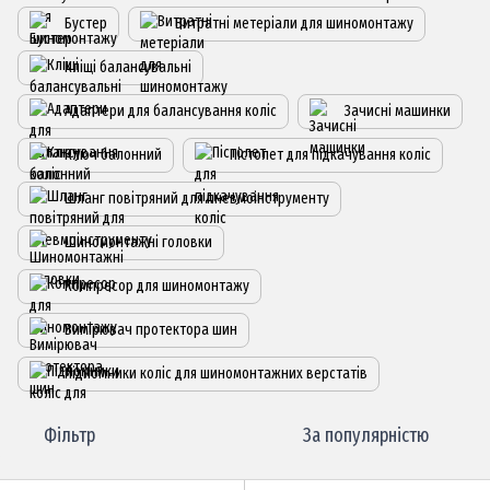
Бустер
Витратні метеріали для шиномонтажу
Кліщі балансувальні
Адаптери для балансування коліс
Зачисні машинки
Ключ балонний
Пістолет для підкачування коліс
Шланг повітряний для пневмоінструменту
Шиномонтажні головки
Компресор для шиномонтажу
Вимірювач протектора шин
Підйомники коліс для шиномонтажних верстатів
Фільтр
За популярністю