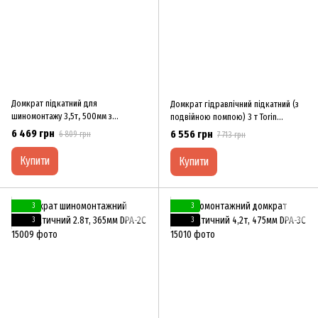
Домкрат підкатний для
Домкрат гідравлічний підкатний (з
шиномонтажу 3,5т, 500мм з
подвійною помпою) 3 т Torin
педаллю Torin T83502
T830023
6 469 грн
6 556 грн
6 809 грн
7 713 грн
Купити
Купити
3
3
3
3