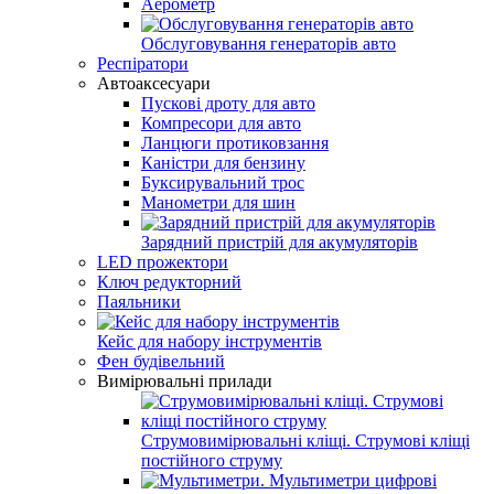
Аерометр
Обслуговування генераторів авто
Респіратори
Автоаксесуари
Пускові дроту для авто
Компресори для авто
Ланцюги протиковзання
Каністри для бензину
Буксирувальний трос
Манометри для шин
Зарядний пристрій для акумуляторів
LED прожектори
Ключ редукторний
Паяльники
Кейс для набору інструментів
Фен будівельний
Вимірювальні прилади
Струмовимірювальні кліщі. Струмові кліщі
постійного струму