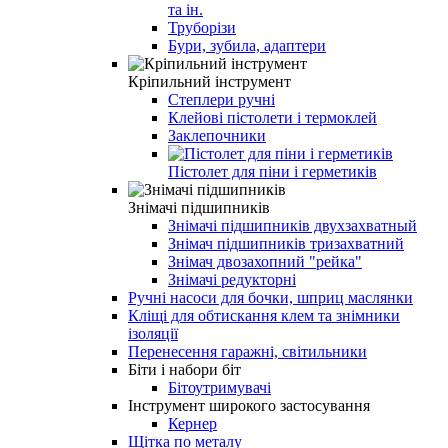
та ін.
Труборізи
Бури, зубила, адаптери
Кріпильний інструмент
Степлери ручні
Клейові пістолети і термоклей
Заклепочники
Пістолет для піни і герметиків
Знімачі підшипників
Знімачі підшипників двухзахватный
Знімач підшипників тризахватний
Знімач двозахопний "рейка"
Знімачі редукторні
Ручні насоси для бочки, шприц маслянки
Кліщі для обтискання клем та знімники
ізоляції
Перенесення гаражні, світильники
Біти і набори біт
Бітоутримувачі
Інструмент широкого застосування
Кернер
Щітка по металу