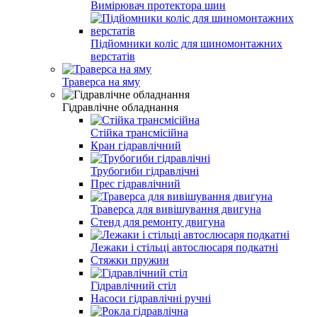
Вимірювач протектора шин
Підйомники коліс для шиномонтажних
верстатів
Траверса на яму
Гідравлічне обладнання
Стійка трансмісійна
Кран гідравлічний
Трубогиби гідравлічні
Прес гідравлічний
Траверса для вивішування двигуна
Стенд для ремонту двигуна
Лежаки і стільці автослюсаря подкатні
Стяжки пружин
Гідравлічний стіл
Насоси гідравлічні ручні