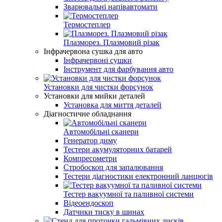
Зварювальні напівавтомати
Термостеплер
Плазморез. Плазмовий різак
Інфрачервона сушка для авто
Інфрачервоні сушки
Інструмент для фарбування авто
Установки для чистки форсунок
Установки для мийки деталей
Установка для миття деталей
Діагностичне обладнання
Автомобільні сканери
Генератор диму
Тестери акумуляторних батарей
Компресометри
Стробоскоп для запалювання
Тестери діагностики електронний ланцюгів
Тестер вакуумної та паливної системи
Відеоендоскоп
Датчики тиску в шинах