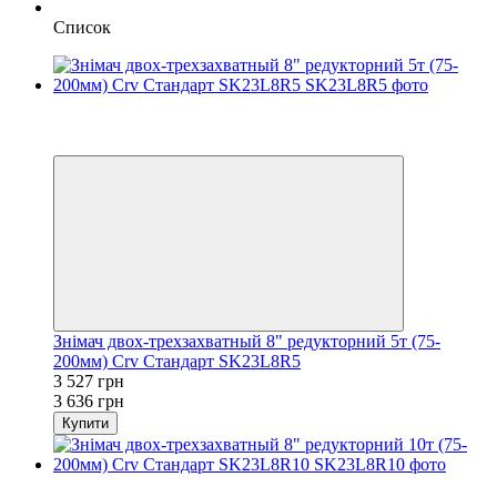
Список
−3%
3
3
Знімач двох-трехзахватный 8" редукторний 5т (75-
200мм) Crv Стандарт SK23L8R5
3 527 грн
3 636 грн
Купити
3