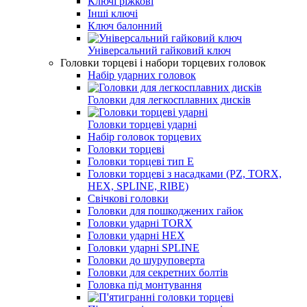
Ключі ріжкові
Інші ключі
Ключ балонний
Універсальний гайковий ключ
Головки торцеві і набори торцевих головок
Набір ударних головок
Головки для легкосплавних дисків
Головки торцеві ударні
Набір головок торцевих
Головки торцеві
Головки торцеві тип E
Головки торцеві з насадками (PZ, TORX,
HEX, SPLINE, RIBE)
Свічкові головки
Головки для пошкоджених гайок
Головки ударні TORX
Головки ударні HEX
Головки ударні SPLINE
Головки до шуруповерта
Головки для секретних болтів
Головка під монтування