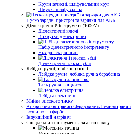
Круги зачисні, шліфувальний круг
Шкурка шліфувальна
Пуско зарядні пристрої та зарядки для АКБ
Діелектричний інструмент (1000V)
Діелектричні ключі
Викрутки діелектричні
Набір діелектричного інструменту
Ніж діелектричний
Діелектричні плоскогубці
Лебідки ручні, талі ланцюгові
Лебідка ручна, лебідка ручна барабанна
Таль ручна ланцюгова
Лебідка електрична
Мийка високого тиску
Апарат безповітряного фарбування. Безповітряний
розпилювач фарби
Індукційний нагрівач
Спеціальний інструмент для автосервісу
Моторная группа