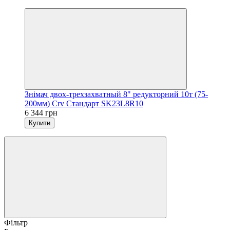
3
Знімач двох-трехзахватный 8" редукторний 10т (75-
200мм) Crv Стандарт SK23L8R10
6 344 грн
Купити
Фільтр