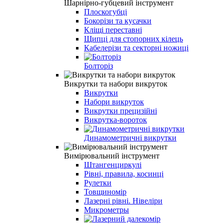
Шарнірно-губцевий інструмент
Плоскогубці
Бокорізи та кусачки
Кліщі переставні
Щипці для стопорних кілець
Кабелерізи та секторні ножиці
Болторіз
Викрутки та набори викруток
Викрутки
Набори викруток
Викрутки прецизійні
Викрутка-вороток
Динамометричні викрутки
Вимірювальний інструмент
Штангенциркулі
Рівні, правила, косинці
Рулетки
Товщиномір
Лазерні рівні. Нівеліри
Микрометры