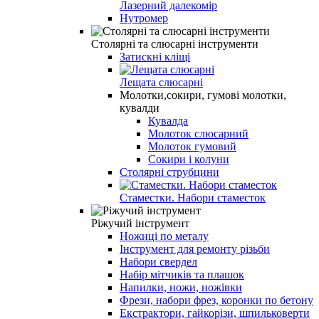
Лазерний далекомір
Нутромер
Столярні та слюсарні інструменти
Затискні кліщі
Лещата слюсарні
Молотки,сокири, гумові молотки,
кувалди
Кувалда
Молоток слюсарний
Молоток гумовий
Сокири і колуни
Столярні струбцини
Стаместки. Набори стаместок
Ріжучий інструмент
Ножиці по металу
Інструмент для ремонту різьби
Набори свердел
Набір мітчиків та плашок
Напилки, ножи, ножівки
Фрези, набори фрез, коронки по бетону
Екстрактори, гайкорізи, шпильковерти