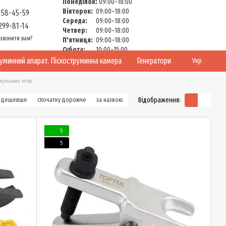
Понеділок:
09:00–18:00
Вівторок:
09:00–18:00
158-45-59
Середа:
09:00–18:00
299-81-14
Четвер:
09:00–18:00
звонити вам?
П'ятниця:
09:00–18:00
Субота:
10:00–15:00
Неділя:
Вихідний
руминний апарат. Піскоструминна камера
Генератори
Укр
 кульових опор
Відображення:
у дешевше
спочатку дорожче
за назвою
5
5