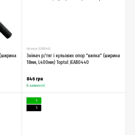
Артикул: JEAB0440
 (ширина
Знімач р/тяг і кульових опор "вилка" (ширина
18мм, L400мм) Toptul JEAB0440
846 грн
В наявності
5
5