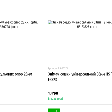
Артикул: HS-E3323
 кульових опор 28мм
Знімач сошки універсальний 33мм HS T
E3323
13 грн
В наявності
3