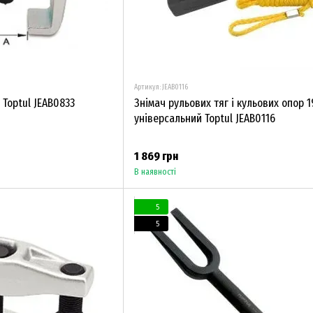
Артикул: JEAB0116
 Toptul JEAB0833
Знімач рульових тяг і кульових опор 
універсальний Toptul JEAB0116
1 869 грн
В наявності
5
5