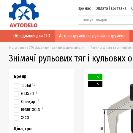
Перейти до основного контенту
Про нас
Оплата і доставка
Відгуки про магазин
Обладнання для СТО
Автоінструмент та ручний інструмент
Інструмент та СТО обладнання за найкращими цінами
Автоінструмент та ручний інс
Знімачі рульових тяг і кульових 
Бренд
5
5
14
Toptul
1
G.I.Kraft
1
Стандарт
2
HESHITOOLS
1
ХЗСО
Ціна, грн