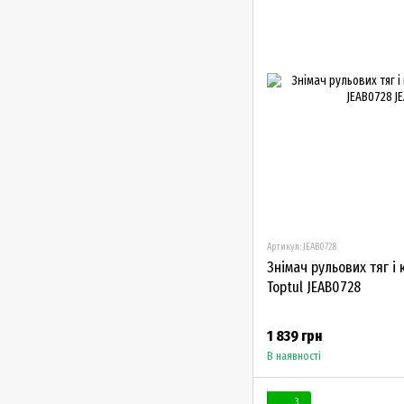
Артикул: JEAB0728
Знімач рульових тяг і
Toptul JEAB0728
1 839 грн
В наявності
3