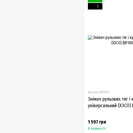
3
Артикул: BJP1801
Знімач рульових тяг і
універсальний (ХЗСО) 
1 597 грн
В наявності