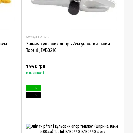
Артикул: JEAB0216
19мм
Знімач кульових опор 22мм універсальний
Toptul JEAB0216
1 940 грн
В наявності
5
5