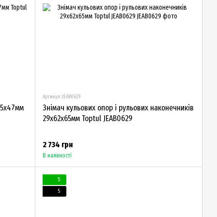
Артикул: JEAB0629
45х47мм
Знімач кульових опор і рульових наконечників
29х62х65мм Toptul JEAB0629
2 734 грн
В наявності
5
5