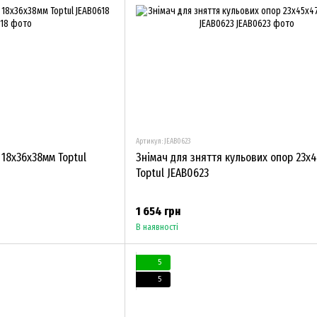
Артикул: JEAB0623
 18х36х38мм Toptul
Знімач для зняття кульових опор 23х
Toptul JEAB0623
1 654 грн
В наявності
5
5