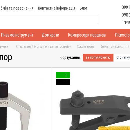
099 
Обмін та повернення
Контактна інформація
Блог
098 
Перед
Пневмоінструмент
Домкрати
Компресори поршневі
Піскост
трумент
Спеціальний інструмент для автосервісу
Ходова група
Знімач рульових тяг і
опор
Сортування:
за популярністю
спочатк
5
5