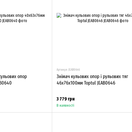
Артикул: JEAB0646
 кульових опор
Знімач кульових опор і рульових тяг
AB0640
46х76х100мм Toptul JEAB0646
3 779 грн
В наявності