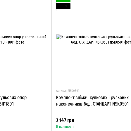
3
Артикул: NSK0501
 кульових опор
Комплект знімач кульових і рульових
BJP1801
наконечників 6ед. СТАНДАРТ NSK0501
3 147 грн
В наявності