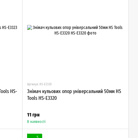
Артикул: HS-E3320
ools HS-
Знімач кульових опор універсальний 50мм HS
Tools HS-E3320
11 грн
В наявності
5