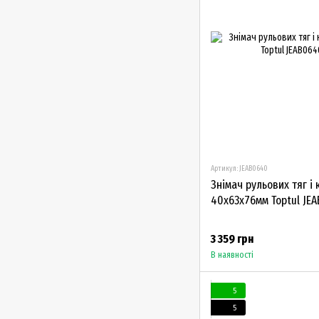
Артикул: JEAB0640
Знімач рульових тяг і
40х63х76мм Toptul JE
3 359 грн
В наявності
5
5