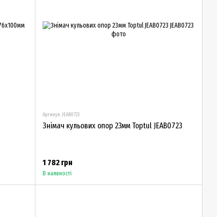
Артикул: JEAB0723
Знімач кульових опор 23мм Toptul JEAB0723
1 782 грн
В наявності