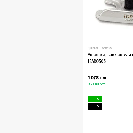
Артикул: JEAB0505
Універсальний знімач 
JEAB0505
1 078 грн
В наявності
5
5