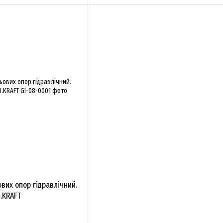
ових опор гідравлічний.
I.KRAFT