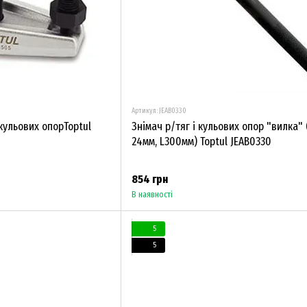
Артикул: JEAB0330
кульових опорToptul
Знімач р/тяг і кульових опор "вилка"
24мм, L300мм) Toptul JEAB0330
854 грн
В наявності
5
5