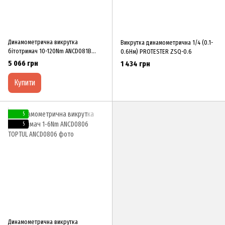
Динамометрична викрутка
Викрутка динамометрична 1/4 (0.1-
бітотримач 10-120Nm ANCD081B
0.6Нм) PROTESTER ZSQ-0.6
TOPTUL
5 066 грн
1 434 грн
Купити
5
5
Динамометрична викрутка