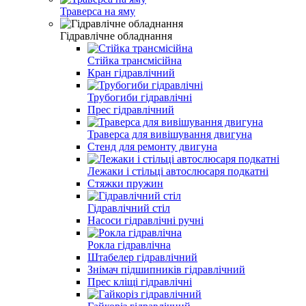
Траверса на яму
Гідравлічне обладнання
Стійка трансмісійна
Кран гідравлічний
Трубогиби гідравлічні
Прес гідравлічний
Траверса для вивішування двигуна
Стенд для ремонту двигуна
Лежаки і стільці автослюсаря подкатні
Стяжки пружин
Гідравлічний стіл
Насоси гідравлічні ручні
Рокла гідравлічна
Штабелер гідравлічний
Знімач підшипників гідравлічний
Прес кліщі гідравлічні