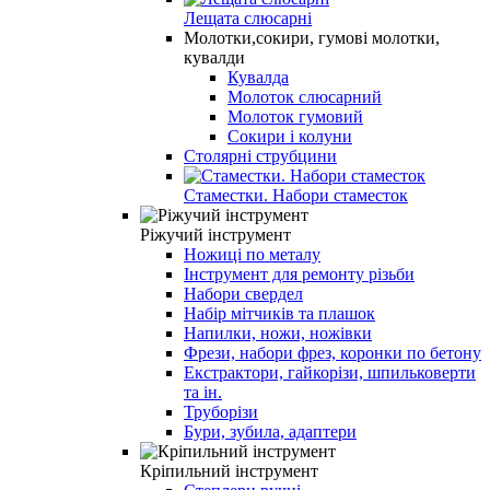
Лещата слюсарні
Молотки,сокири, гумові молотки,
кувалди
Кувалда
Молоток слюсарний
Молоток гумовий
Сокири і колуни
Столярні струбцини
Стаместки. Набори стаместок
Ріжучий інструмент
Ножиці по металу
Інструмент для ремонту різьби
Набори свердел
Набір мітчиків та плашок
Напилки, ножи, ножівки
Фрези, набори фрез, коронки по бетону
Екстрактори, гайкорізи, шпильковерти
та ін.
Труборізи
Бури, зубила, адаптери
Кріпильний інструмент