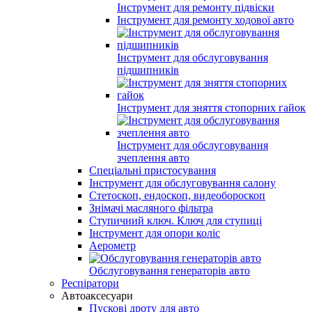
Інструмент для ремонту підвіски
Інструмент для ремонту ходової авто
Інструмент для обслуговування
підшипників
Інструмент для зняття стопорних гайок
Інструмент для обслуговування
зчеплення авто
Спеціальні пристосування
Інструмент для обслуговування салону
Стетоскоп, ендоскоп, видеобороскоп
Знімачі масляного фільтра
Ступичний ключ. Ключ для ступиці
Інструмент для опори коліс
Аерометр
Обслуговування генераторів авто
Респіратори
Автоаксесуари
Пускові дроту для авто