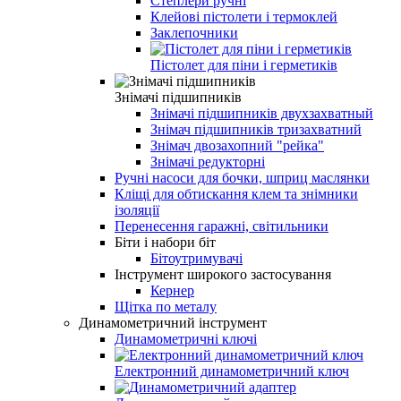
Степлери ручні
Клейові пістолети і термоклей
Заклепочники
Пістолет для піни і герметиків
Знімачі підшипників
Знімачі підшипників двухзахватный
Знімач підшипників тризахватний
Знімач двозахопний "рейка"
Знімачі редукторні
Ручні насоси для бочки, шприц маслянки
Кліщі для обтискання клем та знімники
ізоляції
Перенесення гаражні, світильники
Біти і набори біт
Бітоутримувачі
Інструмент широкого застосування
Кернер
Щітка по металу
Динамометричний інструмент
Динамометричні ключі
Електронний динамометричний ключ