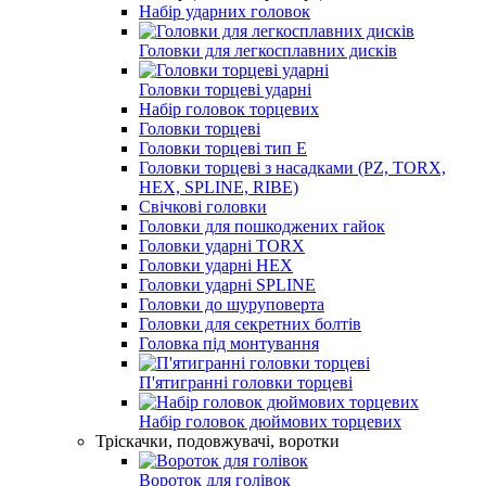
Набір ударних головок
Головки для легкосплавних дисків
Головки торцеві ударні
Набір головок торцевих
Головки торцеві
Головки торцеві тип E
Головки торцеві з насадками (PZ, TORX,
HEX, SPLINE, RIBE)
Свічкові головки
Головки для пошкоджених гайок
Головки ударні TORX
Головки ударні HEX
Головки ударні SPLINE
Головки до шуруповерта
Головки для секретних болтів
Головка під монтування
П'ятигранні головки торцеві
Набір головок дюймових торцевих
Тріскачки, подовжувачі, воротки
Вороток для голівок