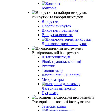
Болторіз
Викрутки та набори викруток
Викрутки
Набори викруток
Викрутки прецизійні
Викрутка-вороток
Динамометричні викрутки
Вимірювальний інструмент
Штангенциркулі
Рівні, правила, косинці
Рулетки
Товщиномір
Лазерні рівні. Нівеліри
Микрометры
Лазерний далекомір
Нутромер
Столярні та слюсарні інструменти
Затискні кліщі