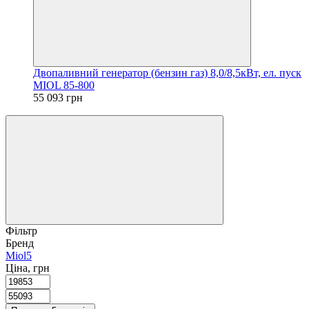
Двопаливний генератор (бензин газ) 8,0/8,5кВт, ел. пуск
MIOL 85-800
55 093 грн
Фільтр
Бренд
Miol
5
Ціна, грн