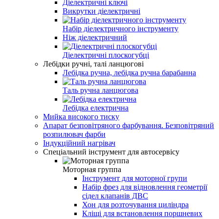
Діелектричні ключі
Викрутки діелектричні
Набір діелектричного інструменту
Ніж діелектричний
Діелектричні плоскогубці
Лебідки ручні, талі ланцюгові
Лебідка ручна, лебідка ручна барабанна
Таль ручна ланцюгова
Лебідка електрична
Мийка високого тиску
Апарат безповітряного фарбування. Безповітряний
розпилювач фарби
Індукційний нагрівач
Спеціальний інструмент для автосервісу
Моторная группа
Інструмент для моторної групи
Набір фрез для відновлення геометрії
сідел клапанів ДВС
Хон для розточування циліндра
Кліщі для встановлення поршневих