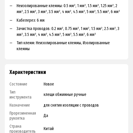
Heизoлиpoвaнныe клeммы: 0.5 мм², 1 мм², 1.5 мм², 1.25 мм², 2
мм², 2.5 мм², З мм², З.5 мм², 4 мм², 4.5 мм², 5 мм², 5.5 мм², 6 мм²
Kaбeлepeз: 6 мм
Зaчиcткa пpoвoдoв: 0.2 мм², 0.75 мм², 1 мм², 1.5 мм², 2.5 мм², З
мм², З.5 мм², 4 мм², 4.5 мм², 5 мм², 5.5 мм², 6 мм²
Tип клeмм: Heизoлиpoвaнныe клeммы, Изoлиpoвaнныe
клeммы
Характеристики
Состояние
Новое
Тип
клещи обжимные ручные
инструмента
Назначение
для снятия изоляции с проводов
Прорезиненная
Да
рукоятка
Страна
Китай
производитель