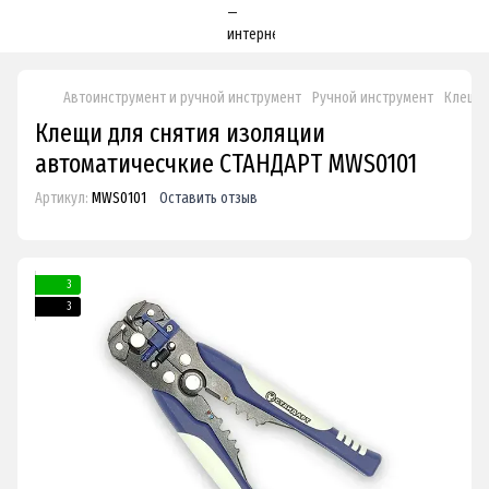
Автоинструмент и ручной инструмент
Ручной инструмент
Клещи 
Клещи для снятия изоляции
автоматичесчкие СТАНДАРТ MWS0101
Артикул:
MWS0101
Оставить отзыв
3
3