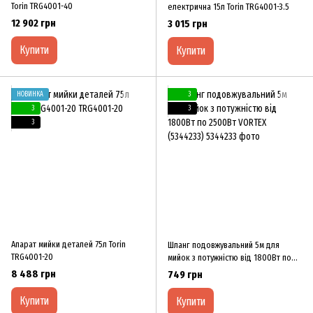
Torin TRG4001-40
електрична 15л Torin TRG4001-3.5
12 902 грн
3 015 грн
Купити
Купити
НОВИНКА
3
3
3
3
Апарат мийки деталей 75л Torin
Шланг подовжувальний 5м для
TRG4001-20
мийок з потужністю від 1800Вт по
2500Вт VORTEX (5344233)
8 488 грн
749 грн
Купити
Купити