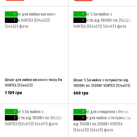
3
3
3
3
Шланг для мийки високого тиску 8м
Шланг 5.5м мийок з потужністю від
VORTEX (5344223)
1800Вт по 2500Вт VORTEX (5344173)
1 109 грн
660 грн
3
3
3
3