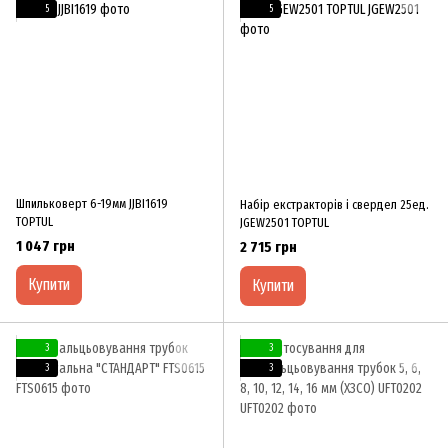
5
5
Шпильковерт 6-19мм JJBI1619
Набір екстракторів і свердел 25ед.
TOPTUL
JGEW2501 TOPTUL
1 047 грн
2 715 грн
Купити
Купити
3
3
3
3