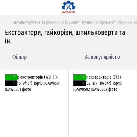
Автоінструмент та ручний інструмент
Ручний інструмент
Ріжучий ін
Екстрактори, гайкорізи, шпильковерти та
ін.
Фільтр
За популярністю
5
5
5
5