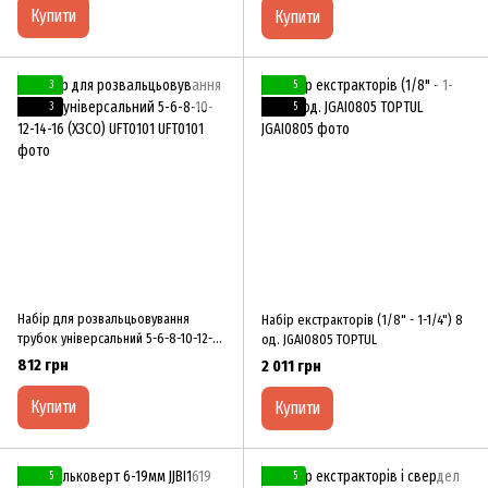
Купити
Купити
3
5
3
5
Набір для розвальцьовування
Haбір екстракторів (1/8" - 1-1/4") 8
трубок універсальний 5-6-8-10-12-
од. JGAI0805 TOPTUL
14-16 (ХЗСО) UFT0101
812 грн
2 011 грн
Купити
Купити
5
5