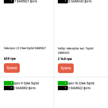
5
5
Гайкорез 22-27мм Toptul DAAX1A27
Набір гайкорізів 4шт. Toptul
GAAI0402
659 грн
2 140 грн
Купити
Купити
5
5
5
5