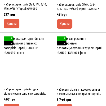
Набір екстракторів (1/8, 1/4, 5/16,
Набір екстракторів (7/64, 9/64,
7/16, 9/16") Toptul JGAW0501
5/32, 1/4, 19/64") Toptul JGAW0502
237 грн
411 грн
Купити
Купити
5
5
5
5
Набір екстракторів-біт для
Набір для різання і двосторонньої
відкручування злизаних саморізів
розвальцьовування трубок Toptul
Toptul JGAW0301
JGAI1001
407 грн
3 746 грн