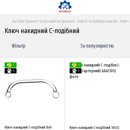
Автоінструмент та ручний інструмент
Ключі та Набори ключів
Ключ 
Ключ накидний С-подібний
Фільтр
За популярністю
5
5
5
5
Ключ накидний С-подібний 8x9
Ключ накидний С-подібний 10x12