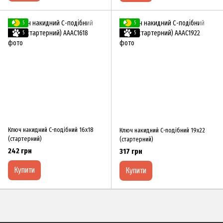
5
5
5
5
Ключ накидний С-подібний 16x18
Ключ накидний С-подібний 19x22
(стартерний)
(стартерний)
242 грн
317 грн
Купити
Купити