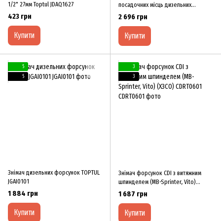
1/2" 27мм Toptul JDAQ1627
посадочних місць дизельних
форсунок Toptul JGAI0704
423 грн
2 696 грн
Купити
Купити
5
3
5
3
Знімач дизельних форсунок TOPTUL
Знімач форсунок CDI з витяжним
JGAI0101
шпинделем (MB-Sprinter, Vito)
(ХЗСО) CDRT0601
1 884 грн
1 687 грн
Купити
Купити