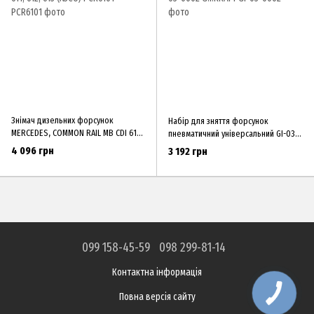
Знімач дизельних форсунок
Набір для зняття форсунок
MERCEDES, COMMON RAIL MB CDI 611,
пневматичний універсальний GI-03-
612, 613 (ХЗСО) PCR6101
0002 G.I.KRAFT
4 096 грн
3 192 грн
099 158-45-59
098 299-81-14
Контактна інформація
Повна версія сайту