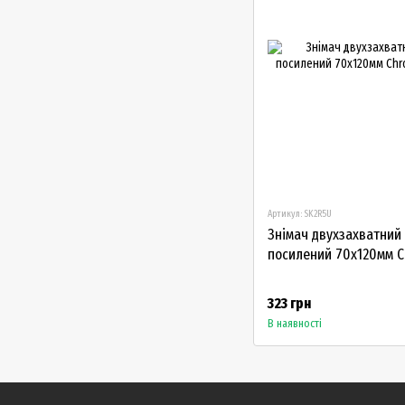
Артикул: SK2R5U
Знімач двухзахватний 
посилений 70х120мм 
323 грн
В наявності