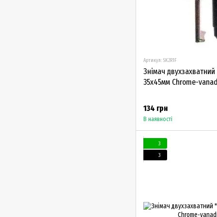
Артикул: SK2R1F
Знімач двухзахватний 
35х45мм Chrome-vana
134 грн
В наявності
3
3