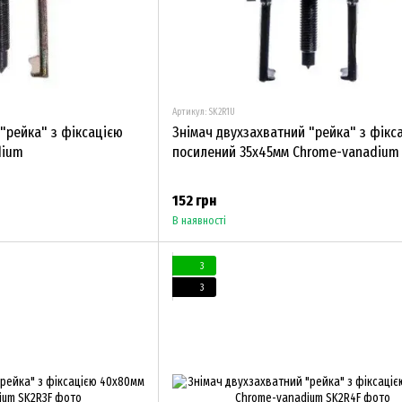
Артикул: SK2R1U
"рейка" з фіксацією
Знімач двухзахватний "рейка" з фікс
dium
посилений 35х45мм Chrome-vanadium
152 грн
В наявності
3
3