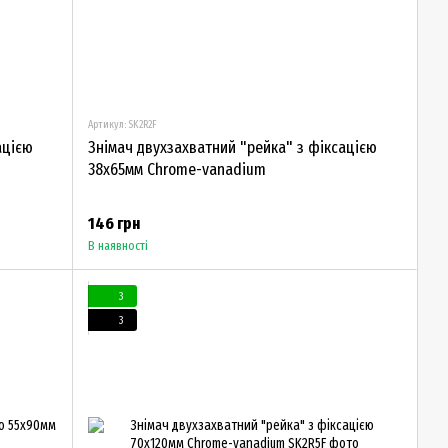
Артикул: SK2R2F
ацією
Знімач двухзахватний "рейка" з фіксацією
38х65мм Chrome-vanadium
146 грн
В наявності
3
3