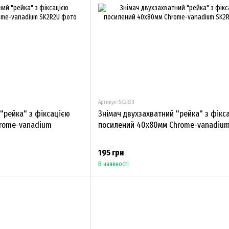
Артикул: SK2R3U
"рейка" з фіксацією
Знімач двухзахватний "рейка" з фікс
hrome-vanadium
посилений 40х80мм Chrome-vanadiu
195 грн
В наявності