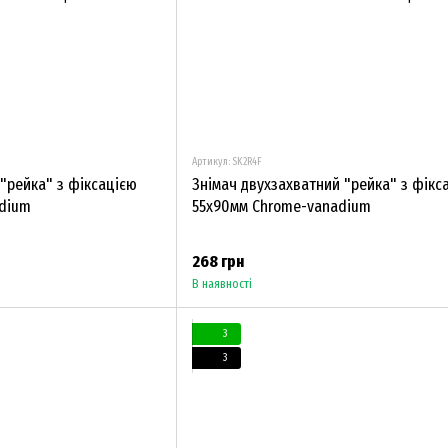
Артикул: SK2R4F
"рейка" з фіксацією
Знімач двухзахватний "рейка" з фікс
dium
55х90мм Chrome-vanadium
268 грн
В наявності
3
3