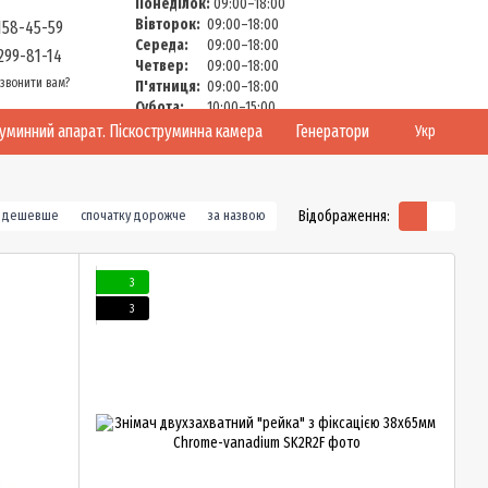
Понеділок:
09:00–18:00
Вівторок:
09:00–18:00
158-45-59
Середа:
09:00–18:00
299-81-14
Четвер:
09:00–18:00
звонити вам?
П'ятниця:
09:00–18:00
Субота:
10:00–15:00
Неділя:
Вихідний
руминний апарат. Піскоструминна камера
Генератори
Укр
Відображення:
у дешевше
спочатку дорожче
за назвою
3
3