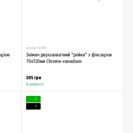
Артикул: SK2R5F
ацією
Знімач двухзахватний "рейка" з фіксацією
70х120мм Chrome-vanadium
305 грн
В наявності
3
3