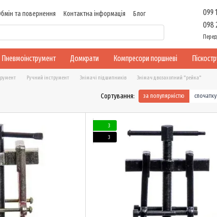
099 
Обмін та повернення
Контактна інформація
Блог
098 
Перед
Пневмоінструмент
Домкрати
Компресори поршневі
Піскост
трумент
Ручний інструмент
Знімачі підшипників
Знімач двозахопний "рейка"
Сортування:
за популярністю
спочатк
3
3