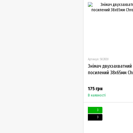
Артикул: SK2R2U
Знімач двухзахватний 
посилений 38х65мм C
175 грн
В наявності
3
3