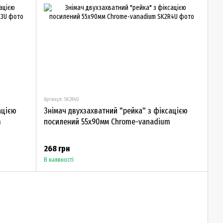
Артикул: SK2R4U
ацією
Знімач двухзахватний "рейка" з фіксацією
m
посилений 55х90мм Chrome-vanadium
268 грн
В наявності