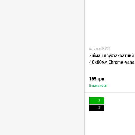
Артикул: SK2R3F
Знімач двухзахватний 
40х80мм Chrome-vana
165 грн
В наявності
3
3