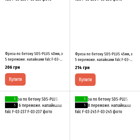
Фреза по бетону SDS-PLUS 40мм, з
Фреза по бетону SDS-PLUS 45мм, з
5 переможе. напайками Falc F-03-
5 переможе. напайками Falc F-03-
235
236
206 грн
214 грн
Купити
Купити
5
5
5
5