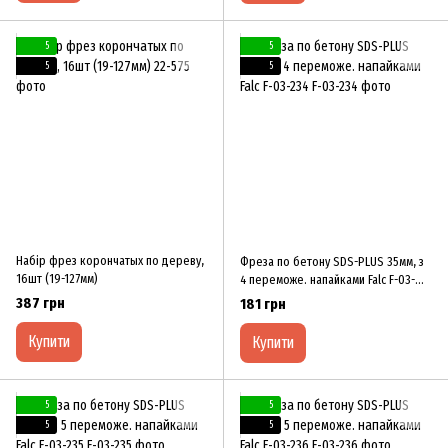
5
5
5
5
Набір фрез корончатых по дереву,
Фреза по бетону SDS-PLUS 35мм, з
16шт (19-127мм)
4 переможе. напайками Falc F-03-
234
387 грн
181 грн
Купити
Купити
5
5
5
5