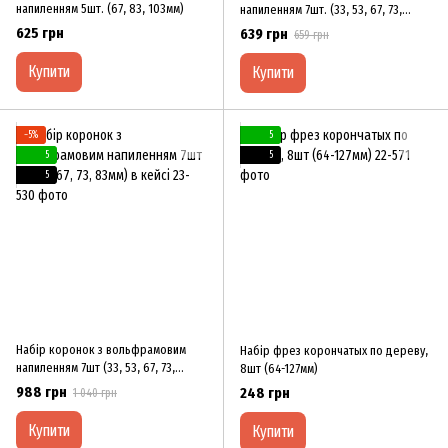
напиленням 5шт. (67, 83, 103мм)
напиленням 7шт. (33, 53, 67, 73,
83мм)
625 грн
639 грн
659 грн
Купити
Купити
−5%
5
5
5
5
Набір коронок з вольфрамовим
Набір фрез корончатых по дереву,
напиленням 7шт (33, 53, 67, 73,
8шт (64-127мм)
83мм) в кейсі
988 грн
248 грн
1 040 грн
Купити
Купити