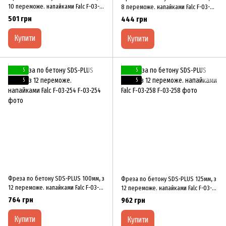
10 переможе. напайками Falc F-03-
8 переможе. напайками Falc F-03-
246
249
501 грн
444 грн
Купити
Купити
5
5
5
5
Фреза по бетону SDS-PLUS 100мм, з
Фреза по бетону SDS-PLUS 125мм, з
12 переможе. напайками Falc F-03-
12 переможе. напайками Falc F-03-
254
258
764 грн
962 грн
Купити
Купити