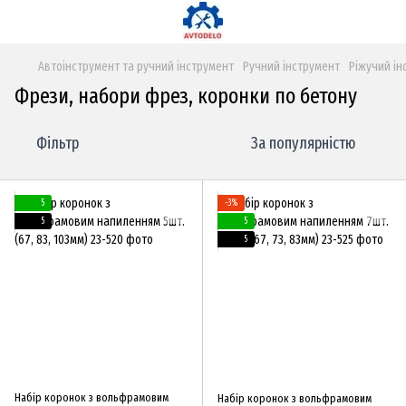
Автоінструмент та ручний інструмент
Ручний інструмент
Ріжучий ін
Фрези, набори фрез, коронки по бетону
Фільтр
За популярністю
5
−3%
5
5
5
Набір коронок з вольфрамовим
Набір коронок з вольфрамовим