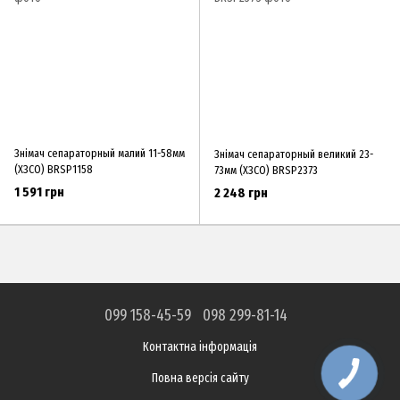
Знімач сепараторный малий 11-58мм
Знімач сепараторный великий 23-
(ХЗСО) BRSP1158
73мм (ХЗСО) BRSP2373
1 591 грн
2 248 грн
099 158-45-59
098 299-81-14
Контактна інформація
Повна версія сайту