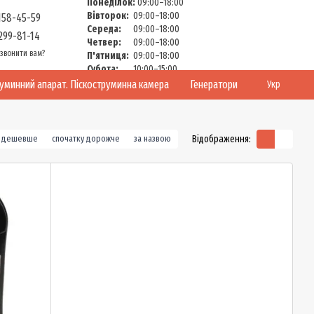
Понеділок:
09:00–18:00
Вівторок:
09:00–18:00
158-45-59
Середа:
09:00–18:00
299-81-14
Четвер:
09:00–18:00
звонити вам?
П'ятниця:
09:00–18:00
Субота:
10:00–15:00
Неділя:
Вихідний
руминний апарат. Піскоструминна камера
Генератори
Укр
Відображення:
у дешевше
спочатку дорожче
за назвою