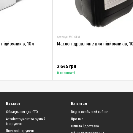
Артикул: MG-OEM
 підйомників, 10л
Масло гідравлічне для підйомників, 1
2 645 грн
В наявності
Каталог
Клієнтам
Обладнання для СТО
Вхід в особистий кабінет
Автоінструмент та ручний
Про нас
інструмент
Оплата і доставка
Пневмоінструмент