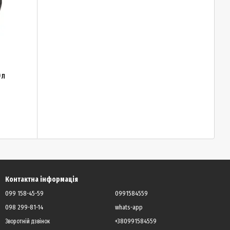
0л
Контактна інформація
099 158-45-59
0991584559
098 299-81-14
whats-app
+380991584559
Зворотній дзвінок