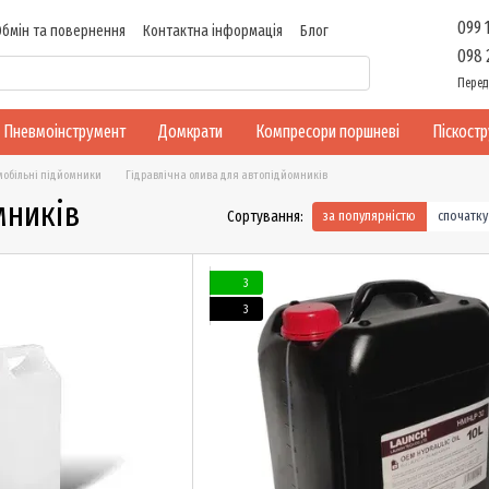
099 
Обмін та повернення
Контактна інформація
Блог
098 
Перед
Пневмоінструмент
Домкрати
Компресори поршневі
Піскост
мобільні підйомники
Гідравлічна олива для автопідйомників
мників
Сортування:
за популярністю
спочатк
3
3