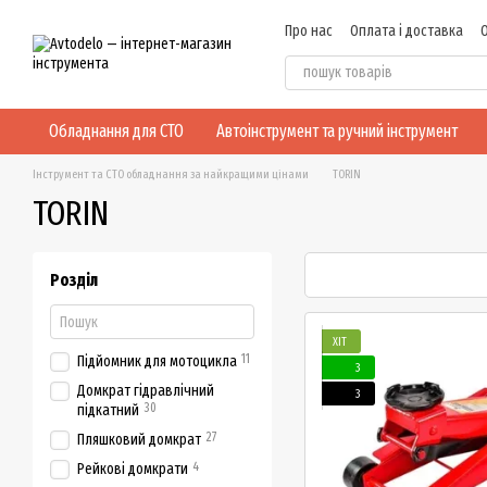
Перейти до основного контенту
Про нас
Оплата і доставка
Відгуки про магазин
Обладнання для СТО
Автоінструмент та ручний інструмент
Інструмент та СТО обладнання за найкращими цінами
TORIN
TORIN
Розділ
ХІТ
11
Підйомник для мотоцикла
3
Домкрат гідравлічний
3
30
підкатний
27
Пляшковий домкрат
4
Рейкові домкрати