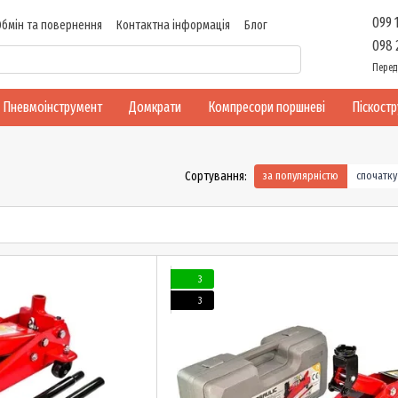
099 
Обмін та повернення
Контактна інформація
Блог
098 
Перед
Пневмоінструмент
Домкрати
Компресори поршневі
Піскост
Сортування:
за популярністю
спочатк
3
3