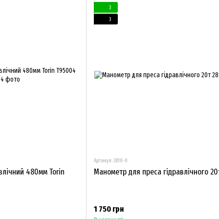
3
3
Артикул: 2810-0
влічний 480мм Torin
Манометр для преса гідравлічного 20
1 750 грн