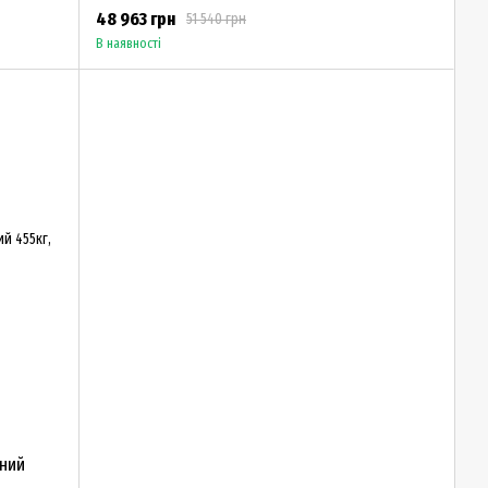
48 963 грн
51 540 грн
В наявності
тний