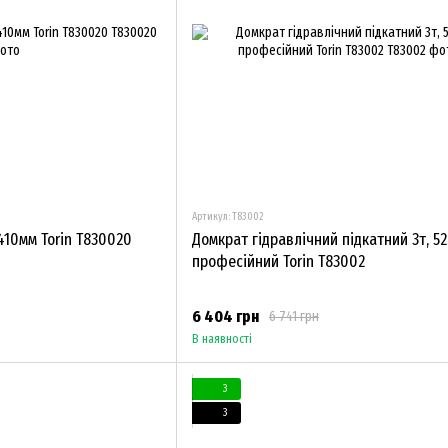
Артикул: T83002
410мм Torin T830020
Домкрат гідравлічний підкатний 3т, 5
професійний Torin T83002
6 404 грн
6 741 грн
В наявності
3
3