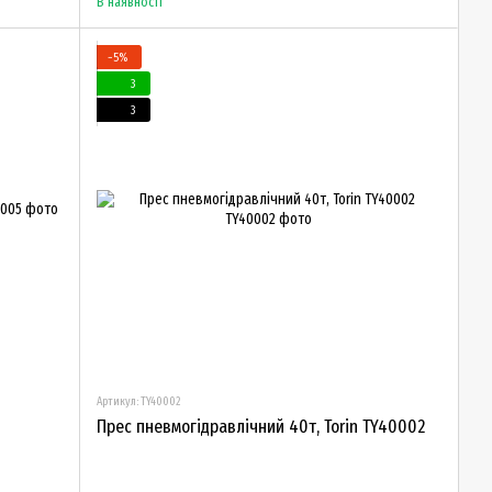
В наявності
−5%
3
3
Артикул: TY40002
Прес пневмогідравлічний 40т, Torin TY40002