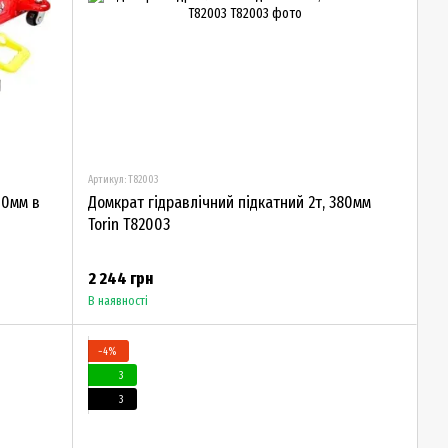
Артикул: T82003
00мм в
Домкрат гідравлічний підкатний 2т, 380мм
Torin T82003
2 244 грн
В наявності
−4%
3
3