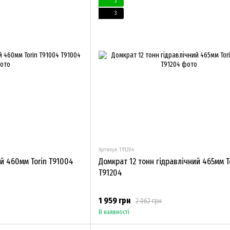
3
3
Артикул: T91204
й 460мм Torin T91004
Домкрат 12 тонн гідравлічний 465мм T
T91204
1 959 грн
2 062 грн
В наявності