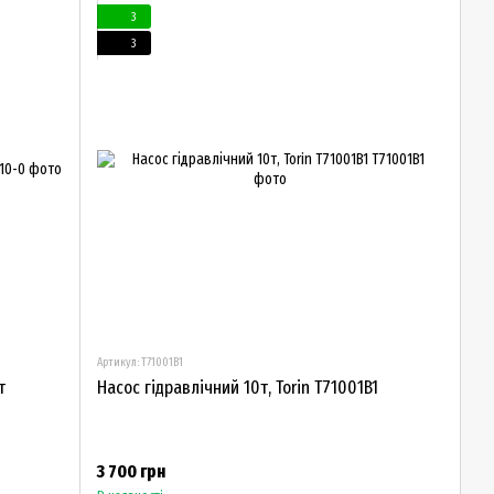
3
3
Артикул: T71001B1
т
Насос гідравлічний 10т, Torin T71001B1
3 700 грн