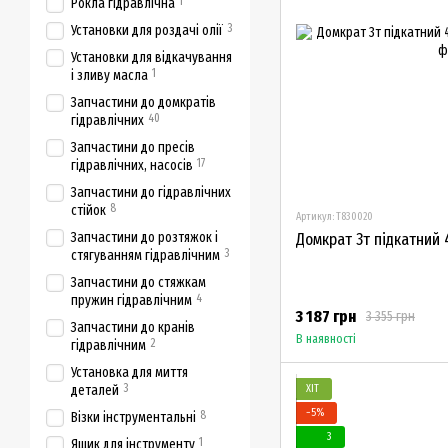
1
Рокла гідравлічна
3
Установки для роздачі олії
Установки для відкачування
1
і зливу масла
Запчастини до домкратів
40
гідравлічних
Запчастини до пресів
17
гідравлічних, насосів
Запчастини до гідравлічних
8
стійок
Артикул: T830020
Запчастини до розтяжок і
Домкрат 3т підкатний 
3
стягуванням гідравлічним
Запчастини до стяжкам
4
пружин гідравлічним
3 187 грн
3 355 грн
Запчастини до кранів
В наявності
2
гідравлічним
Установка для миття
3
деталей
ХІТ
−5%
8
Візки інструментальні
3
1
Ящик для інструменту