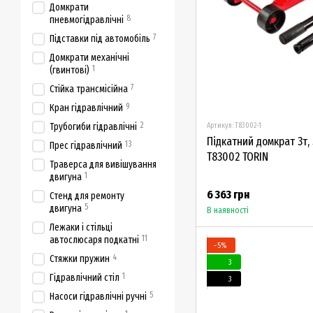
Домкрати
8
пневмогідравлічні
7
Підставки під автомобіль
Домкрати механічні
1
(гвинтові)
7
Стійка трансмісійна
9
Кран гідравлічний
2
Трубогиби гідравлічні
Артикул: T83002-1
Підкатний домкрат 3т,
13
Прес гідравлічний
T83002 TORIN
Траверса для вивішування
1
двигуна
6 363 грн
Стенд для ремонту
5
двигуна
В наявності
Лежаки і стільці
11
автослюсаря подкатні
−5%
4
Стяжки пружин
3
1
Гідравлічний стіл
3
5
Насоси гідравлічні ручні