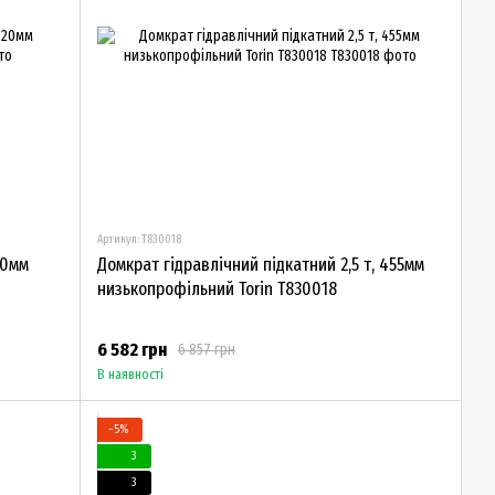
Артикул: T830018
20мм
Домкрат гідравлічний підкатний 2,5 т, 455мм
низькопрофільний Torin T830018
6 582 грн
6 857 грн
В наявності
−5%
3
3