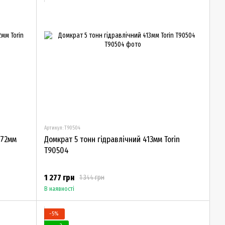
Артикул: T90504
372мм
Домкрат 5 тонн гідравлічний 413мм Torin
T90504
1 277 грн
1 344 грн
В наявності
−5%