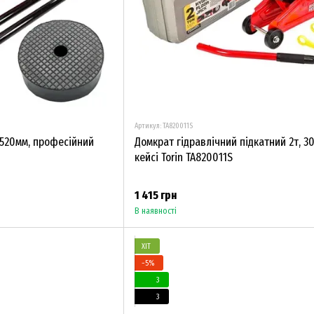
Артикул: TA820011S
 520мм, професійний
Домкрат гідравлічний підкатний 2т, 3
кейсі Torin TA820011S
1 415 грн
В наявності
ХІТ
−5%
3
3