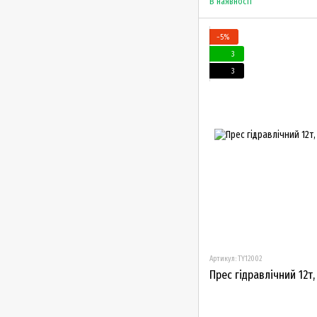
В наявності
−5%
3
3
Артикул: TY12002
Прес гідравлічний 12т,