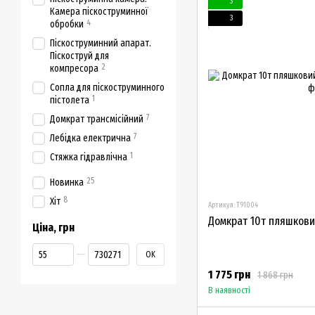
3
Камера піскоструминної
3
4
обробки
Піскоструминний апарат.
Піскоструй для
2
компресора
Сопла для піскоструминного
1
пістолета
7
Домкрат трансмісійний
7
Лебідка електрична
1
Стяжка гідравлічна
25
Новинка
8
Хіт
Артикул: T91004
Домкрат 10т пляшкови
Ціна, грн
Від Ціна, грн
До Ціна, грн
OK
1 775 грн
1 868 грн
В наявності