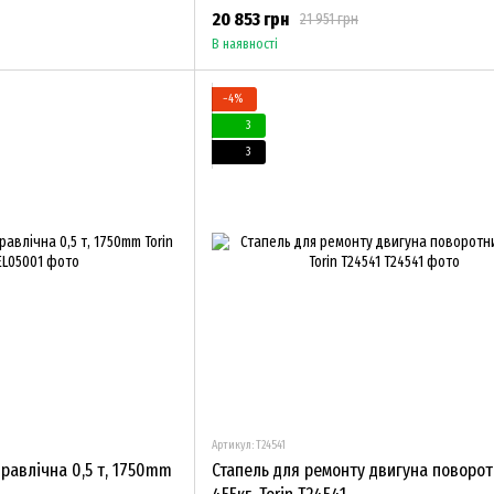
20 853 грн
21 951 грн
В наявності
−4%
3
3
Артикул: T24541
дравлічна 0,5 т, 1750mm
Стапель для ремонту двигуна поворо