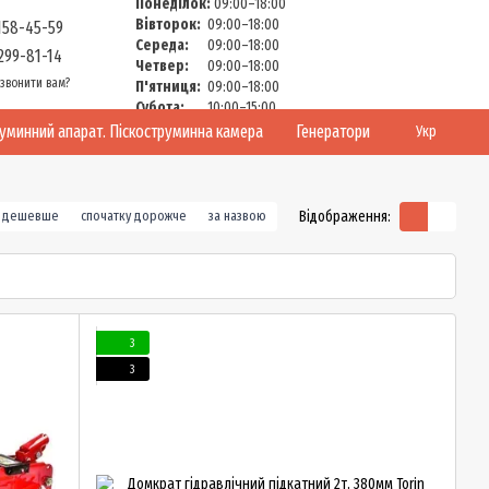
Понеділок:
09:00–18:00
Вівторок:
09:00–18:00
158-45-59
Середа:
09:00–18:00
299-81-14
Четвер:
09:00–18:00
звонити вам?
П'ятниця:
09:00–18:00
Субота:
10:00–15:00
Неділя:
Вихідний
руминний апарат. Піскоструминна камера
Генератори
Укр
Відображення:
у дешевше
спочатку дорожче
за назвою
3
3