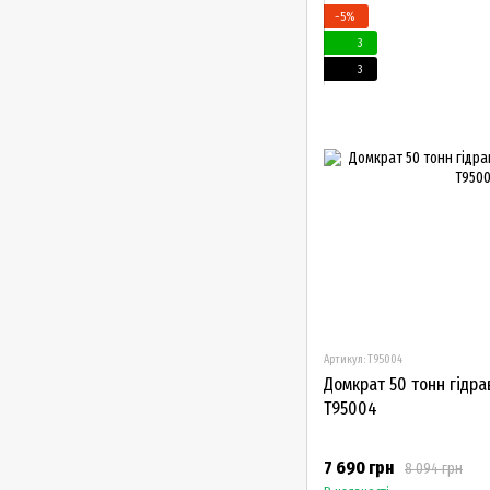
−5%
3
3
Артикул: T95004
Домкрат 50 тонн гідра
T95004
7 690 грн
8 094 грн