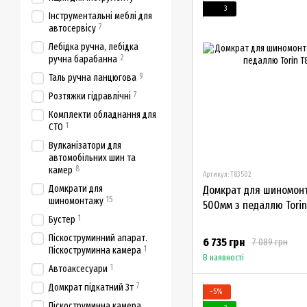
3
Інструментальні меблі для
7
автосервісу
Лебідка ручна, лебідка
2
ручна барабанна
9
Таль ручна ланцюгова
7
Розтяжки гідравлічні
Комплекти обладнання для
1
СТО
Вулканізатори для
автомобільних шин та
8
камер
Артикул: T83502
Домкрат для шиномонта
Домкрати для
15
шиномонтажу
500мм з педаллю Torin
1
Бустер
Піскоструминний апарат.
6 735 грн
7 089 грн
1
Піскоструминна камера
В наявності
1
Автоаксесуари
7
Домкрат підкатний 3т
−5%
Піскоструминна камера.