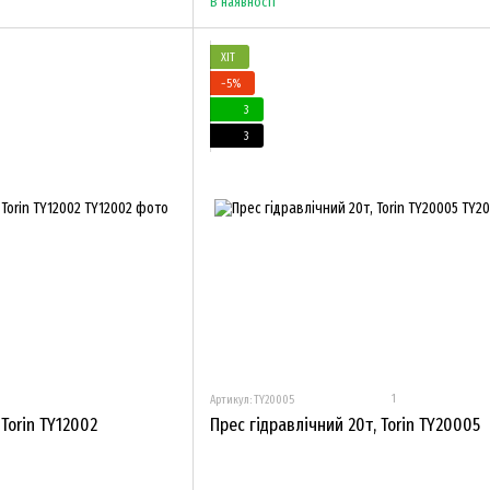
В наявності
ХІТ
−5%
3
3
1
Артикул: TY20005
 Torin TY12002
Прес гідравлічний 20т, Torin TY20005