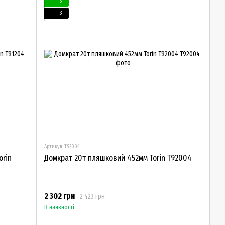
3
3
Артикул: T92004
orin
Домкрат 20т пляшковий 452мм Torin T92004
2 302 грн
2 423 грн
В наявності