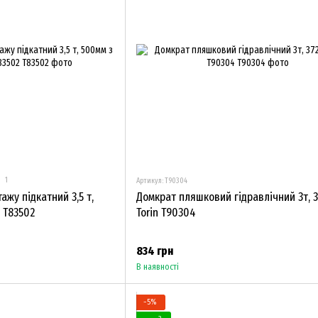
1
Артикул: T90304
жу підкатний 3,5 т,
Домкрат пляшковий гідравлічний 3т, 
 T83502
Torin T90304
834 грн
В наявності
−5%