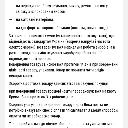
на періодичне обслуговування, заміну, ремонт частин у
зв'язку з їх природним зносом;
на витратні матеріали;
на дію форс-мажорних обставин (пожежа, повінь тощо).
За наявності зовнішніх умов (установлення та експлуатації), що не
відповідають стандартам України (зокрема напруга і частота
електромережі), не гарантується нормальна робота виробів, а в
разі пошкодження або псування виробу виробник за неї
відповідальності не несе.
Повернення товару здійснюється протягом 14 днів при збереженні
цілісності товару, упаковки. Товар не повинен мати слідів
використання.
Зворотна доставка товару здійснюється за рахунок покупця.
При поверненні товару грошові кошти перераховуються на карту
Приват Банк протягом 3-х робочих днів.
Зверніть увагу: при поверненні товару через Нова пошта не
потрібно вказувати спосіб оплати "післяплата". З даним способом
оплати ми не забираємо товар.
Товар приймається до обміну або повернення за умови, що він не