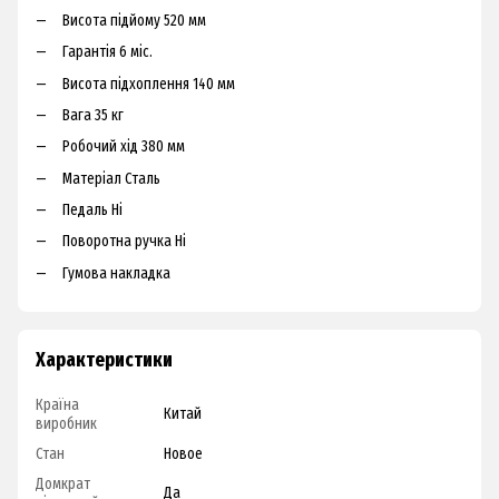
Висота підйому 520 мм
Гарантія 6 міс.
Висота підхоплення 140 мм
Вага 35 кг
Робочий хід 380 мм
Матеріал Сталь
Педаль Ні
Поворотна ручка Ні
Гумова накладка
Характеристики
Країна
Китай
виробник
Стан
Новое
Домкрат
Да