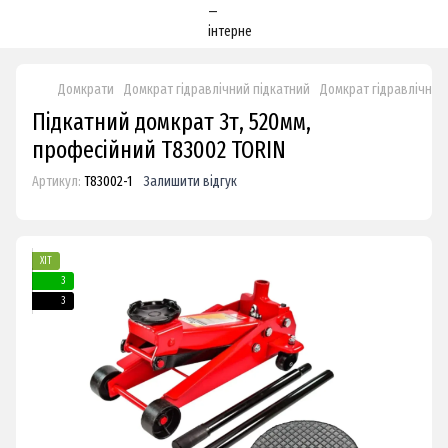
Домкрати
Домкрат гідравлічний підкатний
Домкрат гідравлічний
Підкатний домкрат 3т, 520мм,
професійний T83002 TORIN
Артикул:
T83002-1
Залишити відгук
ХІТ
3
3