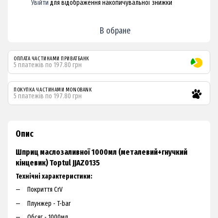
Увійти
для відображення накопичувальної знижки
%
В обране
ОПЛАТА ЧАСТИНАМИ ПРИВАТБАНК
5 платежів по 197.80 грн
ПОКУПКА ЧАСТИНАМИ MONOBANK
5 платежів по 197.80 грн
Опис
Шприц маслозаливної 1000мл (металевий+гнучкий
кінцевик) Toptul JJAZ0135
Технічні характеристики:
Покриття CrV
Плунжер - T-bar
Обсяг - 1000мл