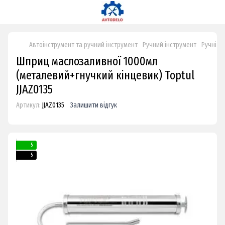
Автоінструмент та ручний інструмент
Ручний інструмент
Ручні н
Шприц маслозаливної 1000мл
(металевий+гнучкий кінцевик) Toptul
JJAZ0135
Артикул:
JJAZ0135
Залишити відгук
5
5