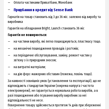
Оплата частинами Приватбанк, Монобанк
Придбання в кредит від Sense Bank
Гарнатія на товар становить від 3 до 36 міс. залежно від виробу та
виробника
Гарантія на обладнання Bright, Launch становить 36 міс
Гарантія не поширюється:
на частини виробу, які легко пошкоджуються, пластмасу тощо.
на механічні пошкодження проводів і роз'ємів;
на періодичне обслуговування, заміну, ремонт частин у
зв'язку з їх природним зносом;
на витратні матеріали;
на дію форс-мажорних обставин (пожежа, повінь тощо).
За наявності зовнішніх умов (установлення та експлуатації), що не
відповідають стандартам України (зокрема напруга і частота
електромережі), не гарантується нормальна робота виробів, а в
разі пошкодження або псування виробу виробник за неї
відповідальності не несе.
Повернення товару здійснюється протягом 14 днів при збереженні