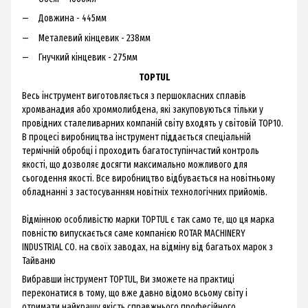
Довжина - 445мм
Металевий кінцевик - 238мм
Гнучкий кінцевик - 275мм
TOPTUL
Весь інструмент виготовляється з першокласних сплавів
хромванадия або хроммолибдена, які закуповуються тільки у
провідних сталеливарних компаній світу входять у світовій ТОР10.
В процесі виробництва інструмент піддається спеціальній
термічній обробці і проходить багатоступінчастий контроль
якості, що дозволяє досягти максимально можливого для
сьогодення якості. Все виробництво відбувається на новітньому
обладнанні з застосуванням новітніх технологічних прийомів.
Відмінною особливістю марки TOPTUL є так само те, що ця марка
повністю випускається саме компанією ROTAR MACHINERY
INDUSTRIAL CO. на своїх заводах, на відміну від багатьох марок з
Тайваню
Вибравши інструмент TOPTUL, Ви зможете на практиці
переконатися в тому, що вже давно відомо всьому світу і
отримати найкращу якість справжнього професійного