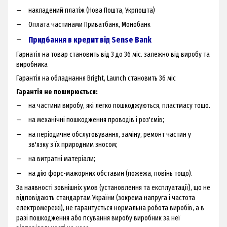
накладений платіж (Нова Пошта, Укрпошта)
Оплата частинами Приватбанк, Монобанк
Придбання в кредит від Sense Bank
Гарнатія на товар становить від 3 до 36 міс. залежно від виробу та
виробника
Гарантія на обладнання Bright, Launch становить 36 міс
Гарантія не поширюється:
на частини виробу, які легко пошкоджуються, пластмасу тощо.
на механічні пошкодження проводів і роз'ємів;
на періодичне обслуговування, заміну, ремонт частин у
зв'язку з їх природним зносом;
на витратні матеріали;
на дію форс-мажорних обставин (пожежа, повінь тощо).
За наявності зовнішніх умов (установлення та експлуатації), що не
відповідають стандартам України (зокрема напруга і частота
електромережі), не гарантується нормальна робота виробів, а в
разі пошкодження або псування виробу виробник за неї