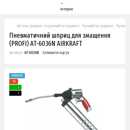
Автоінструмент та ручний інструмент
Ручний інструмент
Ручні н
Пневматичний шприц для змащення
(PROFI) AT-6036N AIRKRAFT
Артикул:
AT-6036N
Залишити відгук
НОВИНКА
−3%
3
3