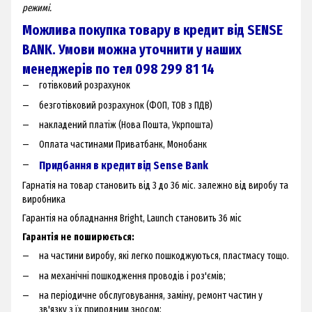
режимі.
Можлива покупка товару в кредит від SENSE
BANK. Умови можна уточнити у наших
менеджерів по тел 098 299 81 14
готівковий розрахунок
безготівковий розрахунок (ФОП, ТОВ з ПДВ)
накладений платіж (Нова Пошта, Укрпошта)
Оплата частинами Приватбанк, Монобанк
Придбання в кредит від Sense Bank
Гарнатія на товар становить від 3 до 36 міс. залежно від виробу та
виробника
Гарантія на обладнання Bright, Launch становить 36 міс
Гарантія не поширюється:
на частини виробу, які легко пошкоджуються, пластмасу тощо.
на механічні пошкодження проводів і роз'ємів;
на періодичне обслуговування, заміну, ремонт частин у
зв'язку з їх природним зносом;