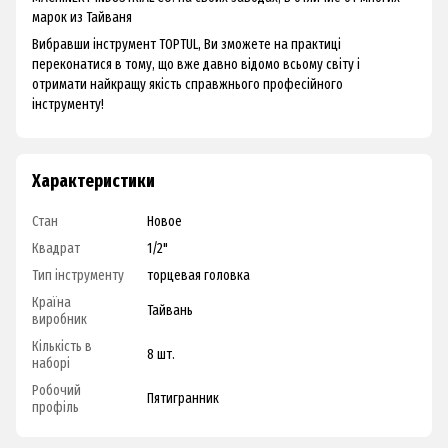
марок из Тайваня
Вибравши інструмент TOPTUL, Ви зможете на практиці
переконатися в тому, що вже давно відомо всьому світу і
отримати найкращу якість справжнього професійного
інструменту!
Характеристики
Стан
Новое
Квадрат
1/2"
Тип інструменту
торцевая головка
Країна
Тайвань
виробник
Кількість в
8 шт.
наборі
Робочий
Пятигранник
профіль