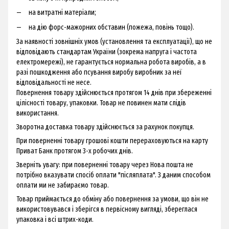
на витратні матеріали;
на дію форс-мажорних обставин (пожежа, повінь тощо).
За наявності зовнішніх умов (установлення та експлуатації), що не
відповідають стандартам України (зокрема напруга і частота
електромережі), не гарантується нормальна робота виробів, а в
разі пошкодження або псування виробу виробник за неї
відповідальності не несе.
Повернення товару здійснюється протягом 14 днів при збереженні
цілісності товару, упаковки. Товар не повинен мати слідів
використання.
Зворотна доставка товару здійснюється за рахунок покупця.
При поверненні товару грошові кошти перераховуються на карту
Приват Банк протягом 3-х робочих днів.
Зверніть увагу: при поверненні товару через Нова пошта не
потрібно вказувати спосіб оплати "післяплата". З даним способом
оплати ми не забираємо товар.
Товар приймається до обміну або повернення за умови, що він не
використовувався і зберігся в первісному вигляді, збереглася
упаковка і всі штрих-коди.