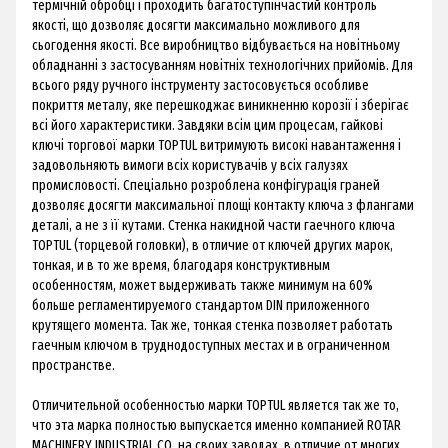
термічній обробці і проходить багатоступінчастий контроль
якості, що дозволяє досягти максимально можливого для
сьогодення якості. Все виробництво відбувається на новітньому
обладнанні з застосуванням новітніх технологічних прийомів. Для
всього ряду
ручного інструменту
застосовується особливе
покриття металу, яке перешкоджає виникненню корозії і зберігає
всі його характеристики. Завдяки всім цим процесам, гайкові
ключі торгової марки TOPTUL витримують високі навантаження і
задовольняють вимоги всіх користувачів у всіх галузях
промисловості. Спеціально розроблена конфігурація граней
дозволяє досягти максимальної площі контакту ключа з флангами
деталі, а не з її кутами. Стенка накидной части гаечного ключа
TOPTUL (торцевой головки), в отличие от ключей других марок,
тонкая, и в то же время, благодаря конструктивным
особенностям, может выдерживать также минимум на 60%
больше регламентируемого стандартом DIN приложенного
крутящего момента. Так же, тонкая стенка позволяет работать
гаечным ключом в труднодоступных местах и в ограниченном
пространстве.
Отличительной особенностью марки TOPTUL является так же то,
что эта марка полностью выпускается именно компанией ROTAR
MACHINERY INDUSTRIAL CO. на своих заводах, в отличие от многих