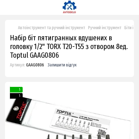
Автоінструмент та ручний інструмент
Ручний інструмент
Біти і н
Набір біт пятигранных вдушених в
головку 1/2" TORX T20-T55 з отвором 8ед.
Toptul GAAG0806
Артикул:
GAAG0806
Залишити відгук
5
5