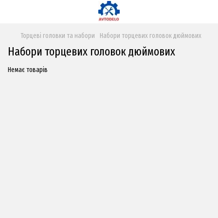
Торцеві головки та набори
Набори торцевих головок дюймових
Набори торцевих головок дюймових
Немає товарів