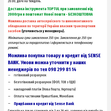
20.00, двічі на тиждень.
Доставка інструмента TOPTUL при замовленні від
2000грн в поштомат Нової пошти - БЕЗКОШТОВНА
Можлива доставка автосервісного та шиномонтажного
обладнання по території України власним транспортним
засобом
(уточнюється у менеджера).
Мінімальна сума замовлення 350 грн. Замовлення до 350 грн
оплачується за передоплатою і оформляється в телефонному
режимі.
Можлива покупка товару в кредит від SENSE
BANK. Умови можна уточнити у наших
менеджерів по тел 098 299 81 14
готівковий розрахунок
безготівковий розрахунок (ФОП, ТОВ з ПДВ)
накладений платіж (Нова Пошта, Укрпошта)
Оплата частинами Приватбанк, Монобанк
Придбання в кредит від Sense Bank
Гарнатія на товар становить від 3 до 36 міс. залежно від виробу та