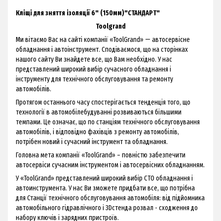
Кліщі для зняття ізоляції 6" (150мм)"СТАНДАРТ"
Toolgrand
Ми вітаємо Вас на сайті компанії «ToolGrand» ― автосервісне
обладнання і автоінструмент. Сподіваємося, що на сторінках
нашого сайту Ви знайдете все, що Вам необхідно. У нас
представлений широкий вибір сучасного обладнання і
інструменту для технічного обслуговування та ремонту
автомобілів.
Протягом останнього часу спостерігається тенденція того, що
технології в автомобілебудуванні розвиваються більшими
темпами. Це означає, що по станціям технічного обслуговування
автомобілів, і відповідно фахівців з ремонту автомобілів,
потрібен новий і сучасний інструмент та обладнання.
Головна мета компанії «ToolGrand» – повністю забезпечити
автосервіси сучасним інструментом і автосервісних обладнанням.
У «ToolGrand» представлений широкий вибір СТО обладнання і
автоинструмента. У нас Ви зможете придбати все, що потрібна
для Станції технічного обслуговування автомобіля: від підйомника
автомобільного гідравлічного і 3Dстенда розвал - сходження до
набору ключів і зарядних пристроїв.