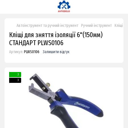
Автоінструмент та ручний інструмент
Ручний інструмент
Кліщі дл
Кліщі для зняття ізоляції 6"(150мм)
СТАНДАРТ PLWS0106
Артикул:
PLWS0106
Залишити відгук
3
3