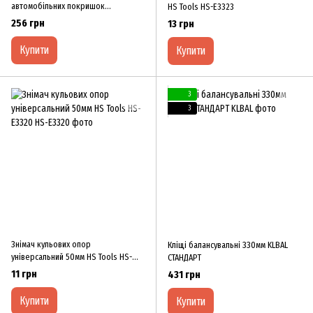
автомобільних покришок
HS Tools HS-E3323
HESHITOOLS HS-B1037
256 грн
13 грн
Купити
Купити
3
3
Знімач кульових опор
Кліщі балансувальні ЗЗ0мм KLBAL
універсальний 50мм HS Tools HS-
СТАНДАРТ
E3320
11 грн
431 грн
Купити
Купити