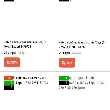
Набір ключів для машини 8ед (8-
Набір комбінованих ключів 12ед (6-
19мм) Expert E-51-708
22мм) Expert E-51-712
234 грн
233 грн
246 грн
292 грн
Купити
Купити
−10%
5
5
5
5