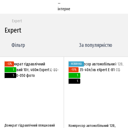
Expert
Expert
Фільтр
За популярністю
−12%
НОВИНКА
5
−10%
5
5
5
Домкрат гідравлічний пляшковий
Компресор автомобільний 12В,