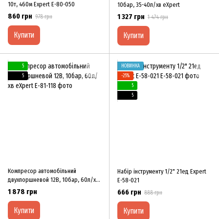
10т, 460м Expert E-80-050
10бар, 35-40л/хв eXpert
860 грн
1 327 грн
978 грн
1 474 грн
Купити
Купити
5
НОВИНКА
5
−25%
5
5
Компресор автомобільний
Набір інструменту 1/2" 21ед Expert
двухпоршневой 12В, 10бар, 60л/хв
E-58-021
eXpert
1 878 грн
666 грн
888 грн
Купити
Купити