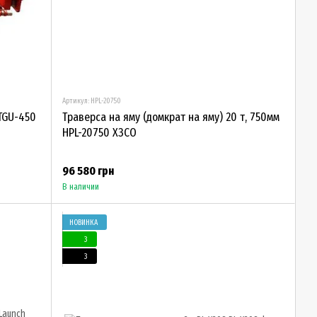
Артикул: HPL-20750
TGU-450
Траверса на яму (домкрат на яму) 20 т, 750мм
HPL-20750 ХЗСО
96 580 грн
В наличии
НОВИНКА
3
3