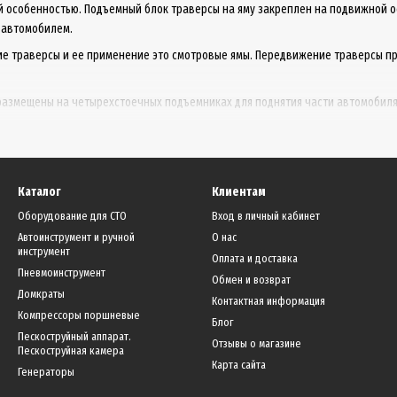
ой особенностью. Подъемный блок траверсы на яму закреплен на подвижной 
 автомобилем.
 траверсы и ее применение это смотровые ямы. Передвижение траверсы про
 размещены на четырехстоечных подъемниках для поднятия части автомобиля
По типу привода траверсы ямные 
а. В основе траверсы находится пневмоподушка, которая осуществялетпод
Каталог
Клиентам
а на яму. основу данного вида траверсы составляет гидроцилиндр, который
Оборудование для СТО
Вход в личный кабинет
раверса. Это вариант гидравлической траверсы, где создание усислия в гид
Автоинструмент и ручной
О нас
инструмент
Оплата и доставка
Пневмоинструмент
Обмен и возврат
Домкраты
Контактная информация
Компрессоры поршневые
Блог
Пескоструйный аппарат.
Отзывы о магазине
Пескоструйная камера
Карта сайта
Генераторы