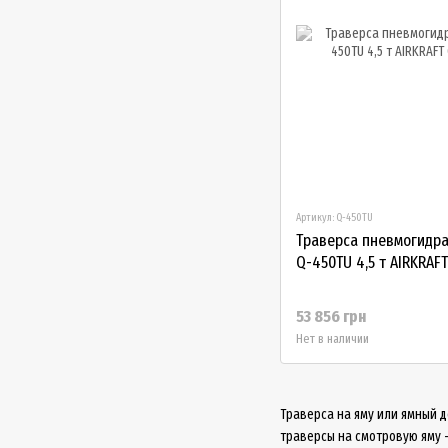
Артикул: Q-450TU
Траверса пневмогидр
Q-450TU 4,5 т AIRKRAF
53 856 грн
Нет в наличии
Траверса на яму или ямный 
траверсы на смотровую яму -