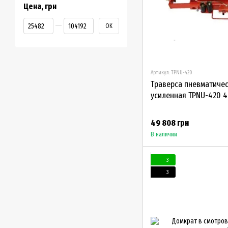
Цена, грн
От Цена, грн
До Цена, грн
OK
Артикул: TPNU-420
Траверса пневматиче
усиленная TPNU-420 4,
49 808 грн
В наличии
3
3