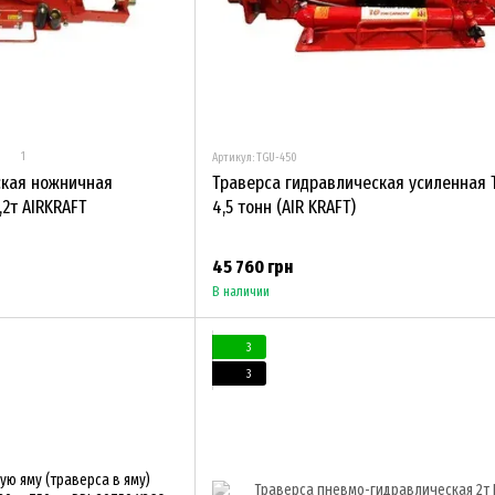
1
Артикул: TGU-450
ская ножничная
Траверса гидравлическая усиленная 
2т AIRKRAFT
4,5 тонн (AIR KRAFT)
45 760 грн
В наличии
3
3