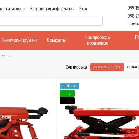
099 1
мен и возврат
Контактная информация
Блог
098 2
Перезв
Компрессоры
Пе
Пневмоинструмент
Домкраты
поршневые
а на яму
Сортировка:
по популярности
сначал
НОВИНКА
3
3