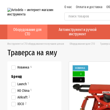
Перейти к основному контенту
О нас
Оплата и доставка
Об
Отзывы о магазине
Оборудование для
Автоинструмент и ручной
СТО
инструмент
Инструмент и СТО оборудование по лучшим ценам
Оборудование для СТО
Траверс
Траверса на яму
4
Новинка
НОВИНКА
3
Бренд
3
1
Launch
1
HO China
3
Airkraft
2
ХЗСО