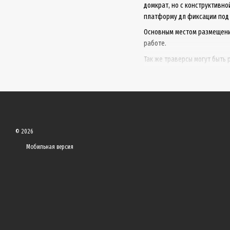
домкрат, но с конструктивн
платформу дл фиксации под
Основным местом размещение
работе.
Так же траверсы могут быть
пневматическая траверс
гидравлическая траверс
пневмогидравлическая т
© 2026
создает компрессор.
Мобильная версия