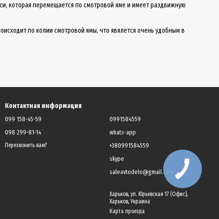
оси, которая перемещается по смотровой яме и имеет раздвижную
исходит по колии смотровой ямы, что явялется очень удобным в
.
разделяются на
ъем платформы траверсы
Контактная информация
 обеспечивает подъем части автомобиля
099 158-45-59
0991584559
роцилиндре осуществляется с помощью сжатого воздуха, который
098 299-81-14
whats-app
+380991584559
Перезвонить вам?
skype
saleavtodelo@gmail.com
Харьков, ул. Юрьевская 17 (Офис),
Харьков, Украина
Карта проезда