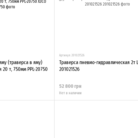
Артикул: 201021526
му (траверса в яму)
Траверса пневмо-гидравлическая 2т 
 20 т, 750мм PPL-20750
201021526
52 800 грн
Нет в наличии