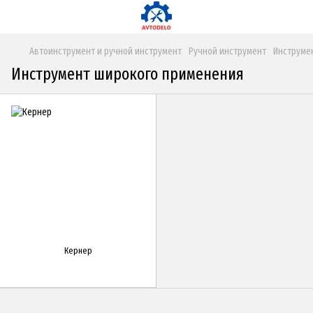
Автоинструмент и ручной инструмент
Ручной инструмент
Инструме
Инструмент широкого применения
Кернер