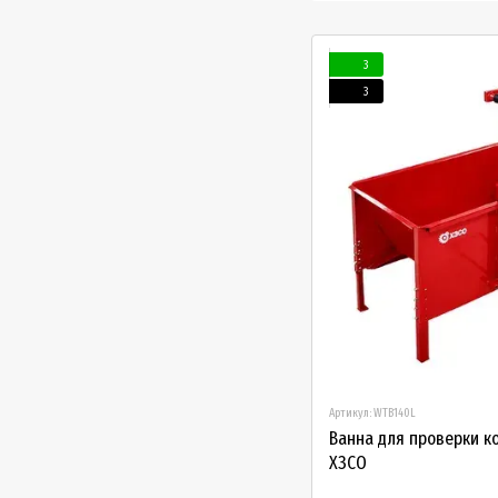
3
3
Артикул: WTB140L
Ванна для проверки к
XЗCO