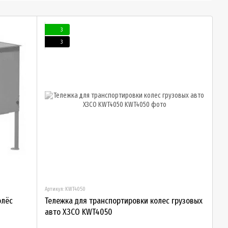
льных
оборудования
шиномонтажные
амер
ванны
3
3
Артикул: KWT4050
олёс
Тележка для транспортировки колес грузовых
авто ХЗСО KWT4050