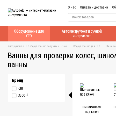
Перейти к основному контенту
О нас
Оплата и доставка
Об
Отзывы о магазине
Оборудование для
Автоинструмент и ручной
СТО
инструмент
Инструмент и СТО оборудование по лучшим ценам
Оборудование для СТО
Шиномон
Ванны для проверки колес, шин
ванны
Бренд
1
СНГ
3
ХЗСО
Шиномонтаж
Ш
под ключ