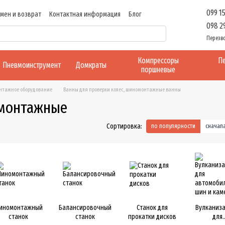
099 1
мен и возврат
Контактная информация
Блог
098 2
Перезв
Компрессоры
Пе
Пневмоинструмент
Домкраты
поршневые
тажное оборудование
Ванны для проверки колес, шиномонтажные ванны
омонтажные
Сортировка:
по популярности
сначал
иномонтажный
Балансировочный
Станок для
Вулканиз
станок
станок
прокатки дисков
для