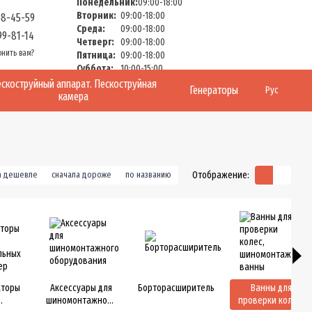
Понедельник:
09:00-18:00
Вторник:
09:00-18:00
58-45-59
Среда:
09:00-18:00
99-81-14
Четверг:
09:00-18:00
онить вам?
Пятница:
09:00-18:00
Суббота:
10:00-15:00
Воскресенье:
Выходной
скоструйный аппарат. Пескоструйная
Генераторы
Рус
камера
Отображение:
а дешевле
сначала дороже
по названию
аторы
Аксессуары для
Борторасширитель
Ванны для
шиномонтажного
проверки колес,