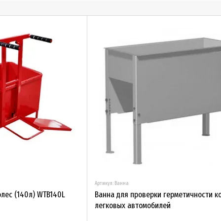
автомоби
шин и к
Артикул: Ванна
олес (140л) WTB140L
Ванна для проверки герметичности к
легковых автомобилей