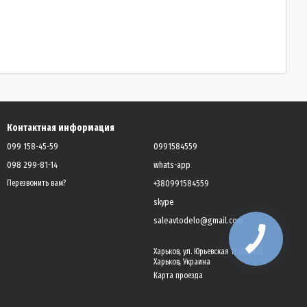
Контактная информация
099 158-45-59
0991584559
098 299-81-14
whats-app
+380991584559
Перезвонить вам?
skype
saleavtodelo@gmail.com
Харьков, ул. Юрьевская 17 (Офис),
Харьков, Украина
Карта проезда