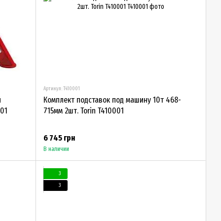
Артикул: T410001
й
Комплект подставок под машину 10т 468-
201
715мм 2шт. Torin T410001
6 745 грн
В наличии
3
3