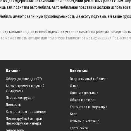
уется для удержания автомобиля при проведении ремонтных работ с ним. Об
ишь для поднятия автомобиля. Автомобильная подставка должна использоват
мобиль имеют различную грузоподъемность и высоту подъема. ем выше груз
 подставками под авто необходимо их устанавливать на ровную поверхность
то может иметь четыре или три опоры (зависит от модификации). Поднятие
Каталог
Клиентам
Оборудование для СТО
Вход в личный кабинет
Автоинструмент и ручной
О нас
инструмент
Оплата и доставка
Пневмоинструмент
Обмен и возврат
Домкраты
Контактная информация
Компрессоры поршневые
Блог
Пескоструйный аппарат.
Отзывы о магазине
Пескоструйная камера
Карта сайта
Генераторы