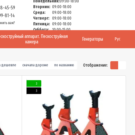
Понедельник:
09:00-18:00
Вторник:
09:00-18:00
58-45-59
Среда:
09:00-18:00
99-81-14
Четверг:
09:00-18:00
онить вам?
Пятница:
09:00-18:00
Суббота:
10:00-15:00
Воскресенье:
Выходной
скоструйный аппарат. Пескоструйная
Генераторы
Рус
камера
Отображение:
а дешевле
сначала дороже
по названию
3
3