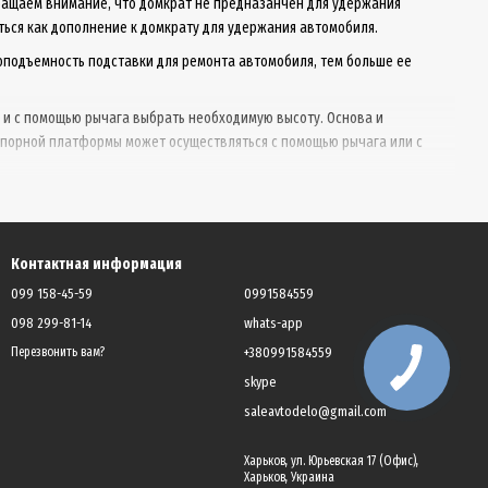
ращаем внимание, что домкрат не предназанчен для удержания
ься как дополнение к домкрату для удержания автомобиля.
оподъемность подставки для ремонта автомобиля, тем больше ее
 и с помощью рычага выбрать необходимую высоту. Основа и
 упорной платформы может осуществляться с помощью рычага или с
Контактная информация
099 158-45-59
0991584559
098 299-81-14
whats-app
+380991584559
Перезвонить вам?
skype
saleavtodelo@gmail.com
Харьков, ул. Юрьевская 17 (Офис),
Харьков, Украина