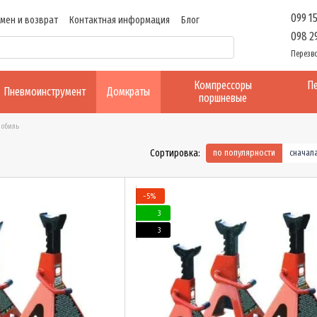
099 1
мен и возврат
Контактная информация
Блог
098 2
Перезв
Компрессоры
Пе
Пневмоинструмент
Домкраты
поршневые
мобиль
Сортировка:
по популярности
сначал
−5%
3
3