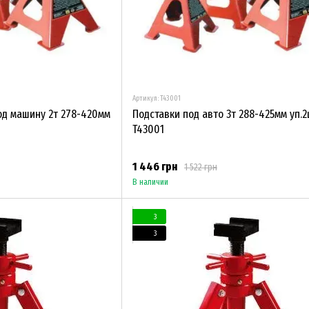
Артикул: T43001
од машину 2т 278-420мм
Подставки под авто 3т 288-425мм уп.2ш
T43001
1 446 грн
1 522 грн
В наличии
3
3