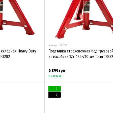
Артикул: TRF3201
 складная Heavy Duty
Подставка страховочная под грузово
RF3202
автомобиль 12т 456-710 мм Torin TRF3
6 899 грн
В наличии
3
3