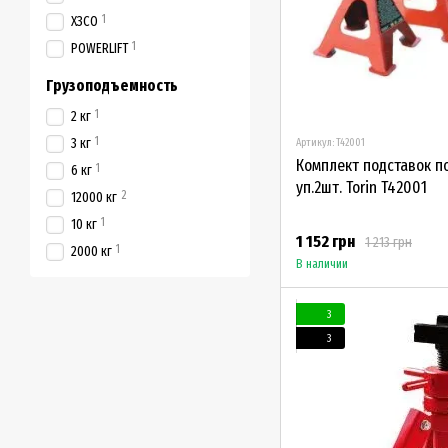
1
ХЗСО
1
POWERLIFT
Грузоподъемность
1
2 кг
1
3 кг
Артикул: T42001
Комплект подставок п
1
6 кг
уп.2шт. Torin T42001
2
12000 кг
1
10 кг
1 152 грн
1 213 грн
1
2000 кг
В наличии
3
3