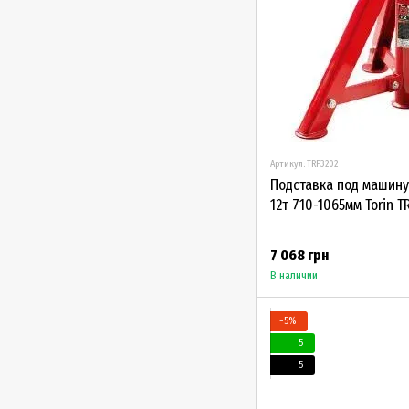
Артикул: TRF3202
Подставка под машину
12т 710-1065мм Torin T
7 068 грн
В наличии
−5%
5
5