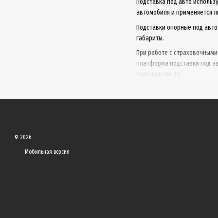
Подставка под авто использ
автомобиля и применяется л
Подставки опорные под авто
габариты.
При работе с страховочными
платформа подставки под ав
помощью винта.
© 2026
Мобильная версия