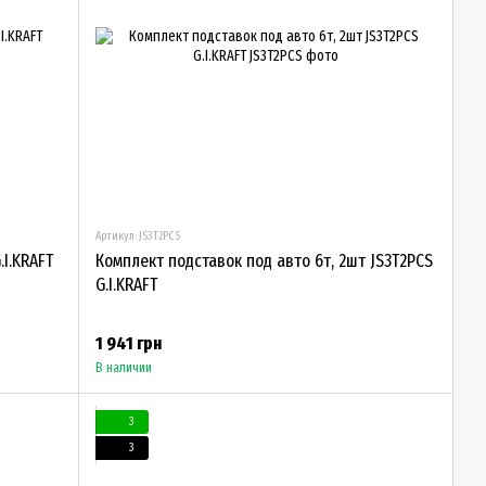
Артикул: JS3T2PCS
.I.KRAFT
Комплект подставок под авто 6т, 2шт JS3T2PCS
G.I.KRAFT
1 941 грн
В наличии
3
3