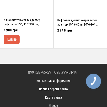
Динамометрический адаптер
Цифровой динамометрический
цифровой 1/2", 10.2-340 Нм,
адаптер 1/4" 6-30Nm DTA-030N
адаптеры ANC-340 PROTESTER
TOPTUL
1 900 грн
2 748 грн
Купить
099 158-45-59
098 299-81-14
Контактная информация
Полная версия сайта
Карта сайта
© 2026