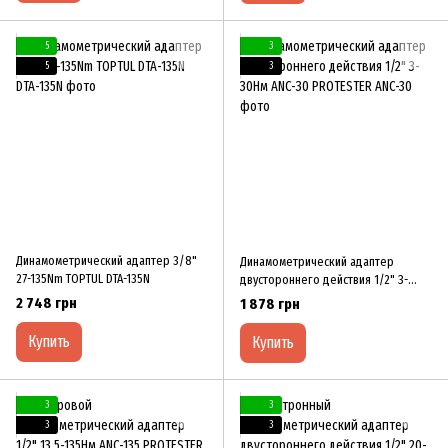
5
3
5
3
Динамометрический адаптер 3/8"
Динамометрический адаптер
27-135Nm TOPTUL DTA-135N
двуcтopoннeгo дeйcтвия 1/2" З-
З0Hм ANC-З0 PROTESTER
2 748 грн
1 878 грн
Купить
Купить
3
3
3
3