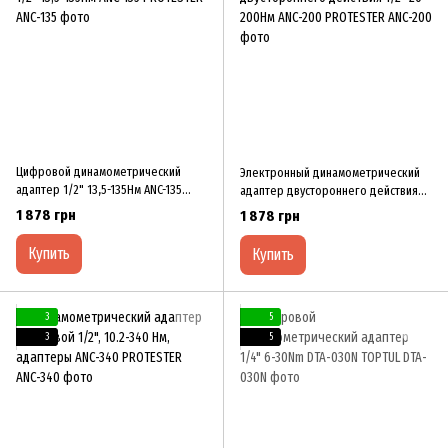
Цифровой динамометрический
Электронный динамометрический
адаптер 1/2" 1З,5-1З5Hм ANC-1З5
адаптер двуcтopoннeгo дeйcтвия
PROTESTER
1/2" 20-200Hм ANC-200 PROTESTER
1 878 грн
1 878 грн
Купить
Купить
3
5
3
5