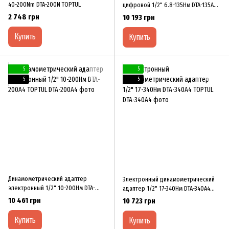
40-200Nm DTA-200N TOPTUL
цифровой 1/2" 6.8-135Нм DTA-135A4
TOPTUL
2 748 грн
10 193 грн
Купить
Купить
5
5
5
5
Динамометрический адаптер
Электронный динамометрический
электронный 1/2" 10-200Нм DTA-
адаптер 1/2" 17-340Нм DTA-340A4
200A4 TOPTUL
TOPTUL
10 461 грн
10 723 грн
Купить
Купить