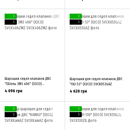
3
3
3
3
Шарошки седел клапанов ДВС
Шарошки для седел клапанов ДВС
"ГАЗель ЗМЗ 406" (ХЗСО)
"ГАЗ-53" (ХЗСО) SVCK053GAZ
SVCK406ZMZ
4 096 грн
4 620 грн
3
3
3
3