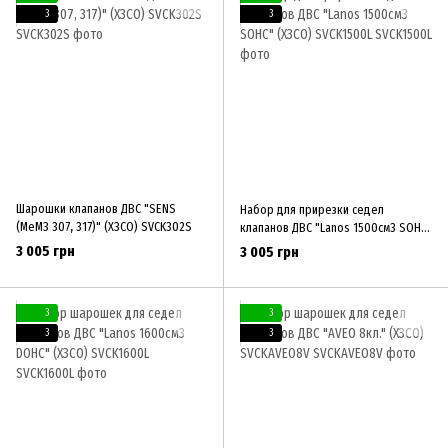
3
3
Шарошки клапанов ДВС "SENS
Набор для прирезки седел
(МеМЗ 307, 317)" (ХЗСО) SVCK302S
клапанов ДВС "Lanos 1500см3 SOHC"
(ХЗСО) SVCK1500L
3 005 грн
3 005 грн
3
3
3
3