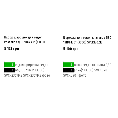
Набор шарошек для седел
Шарошки для седел клапанов ДВС
клапанов ДВС "КАМАЗ" (ХЗСО)
"ЗИЛ-130" (ХЗСО) SVCK130ZIL
SVCKKamAZ
5 123 грн
5 100 грн
3
3
3
3