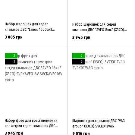
Набор шарошек для седел
Набор шарошек для седел
клапанов ДВС "Lanos 1600см3
клапанов ДВС "AVEO 8кл." (ХЗСО)
DOHC" (ХЗСО) SVCK1600L
SVCKAVEO8V
3 005 грн
3 945 грн
3
3
3
3
Набор фрез для восстановления
Шарошки для клапанов ДВС "VAG
геометрии седел клапанов ДВС
group" (ХЗСО) SVCK012VAG
"AVEO 16кл." (ХЗСО) SVCKAVEO16V
3 945 грн
9 016 грн