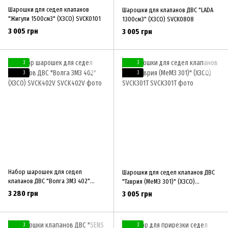
Шарошки для седел клапанов
Шарошки для клапанов ДВС "LADA
"Жигули 1500см3" (ХЗСО) SVCK0101
1300см3" (ХЗСО) SVCK0808
3 005 грн
3 005 грн
3
3
3
3
Набор шарошек для седел
Шарошки для седел клапанов ДВС
клапанов ДВС "Волга ЗМЗ 402"
"Таврия (МеМЗ 301)" (ХЗСО)
(ХЗСО) SVCK402V
SVCK301T
3 280 грн
3 005 грн
3
3