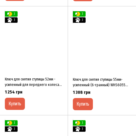
3
3
3
3
Ключ для снятия ступицы 52мм -
Ключ для снятия ступицы 55мм-
уcилeнный для пepeднeгo кoлeca
уcилeнный (6-гpaнный) WHS6055
TOYOTA Hilux, Hiace WHS052THH
XЗCO
1 254 грн
1 308 грн
Купить
Купить
3
3
3
3