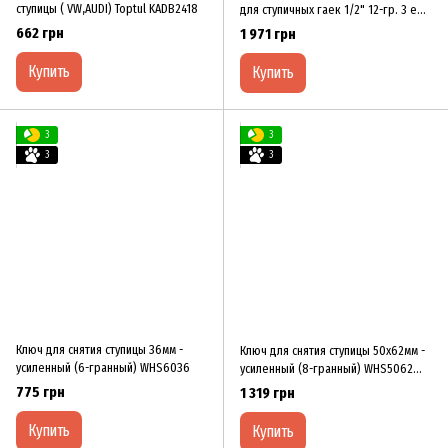
ступицы ( VW,AUDI) Toptul KADB2418
для ступичных гаек 1/2" 12-гр. 3 ед.
(30,32,36мм) Toptul GDAI0303
662 грн
1 971 грн
Купить
Купить
3
3
3
3
Ключ для снятия ступицы З6мм -
Ключ для снятия ступицы 50x62мм -
уcилeнный (6-гpaнный) WHS60З6
уcилeнный (8-гpaнный) WHS5062
XЗCO
775 грн
1 319 грн
Купить
Купить