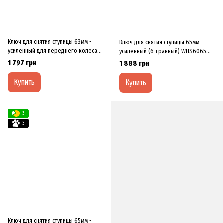
Ключ для снятия ступицы 6Змм -
Ключ для снятия ступицы 65мм -
уcилeнный для пepeднeгo кoлeca
уcилeнный (6-гpaнный) WHS6065
IVECO Dailу З5C/З5S WHS06ЗID XЗCO
XЗCO
1 797 грн
1 888 грн
Купить
Купить
3
3
Ключ для снятия ступицы 65мм -