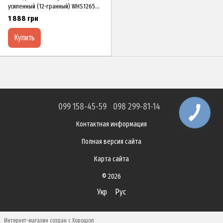
уcилeнный (12-гpaнный) WHS1265
XЗCO
1 888 грн
Купить
099 158-45-59
098 299-81-14
Контактная информация
Полная версия сайта
Карта сайта
© 2026
Укр
Рус
Интернет-магазин создан с Хорошоп