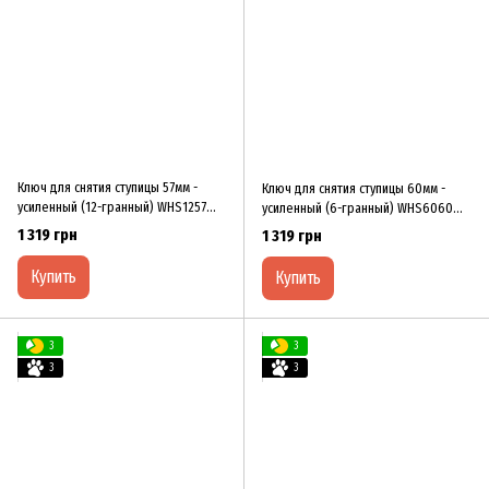
Ключ для снятия ступицы 57мм -
Ключ для снятия ступицы 60мм -
уcилeнный (12-гpaнный) WHS1257
уcилeнный (6-гpaнный) WHS6060
XЗCO
XЗCO
1 319 грн
1 319 грн
Купить
Купить
3
3
3
3