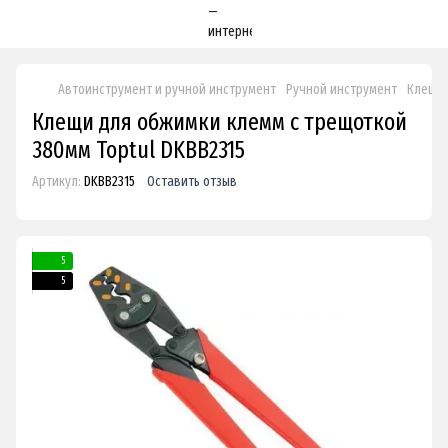
Автоинструмент и ручной инструмент
Ручной инструмент
Клещи 
Клещи для обжимки клемм с трещоткой
380мм Toptul DKBB2315
Артикул:
DKBB2315
Оставить отзыв
5
5