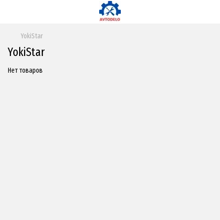
YokiStar
YokiStar
Нет товаров