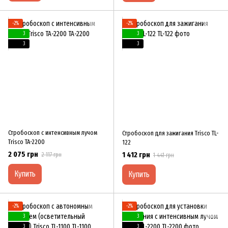
−2%
−2%
3
3
3
3
Стробоскоп с интенсивным лучом
Стробоскоп для зажигания Trisco TL-
Trisco TA-2200
122
2 075 грн
1 412 грн
2 117 грн
1 441 грн
Купить
Купить
−2%
−2%
3
3
3
3