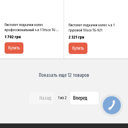
Пистолет подкачки колес
Пистолет подкачки колес 4 в 1
профессиональный 4 в 1 Trisco TG-
грузовой Trisco TG-921
916
1 702 грн
2 321 грн
Купить
Купить
Показать еще 12 товаров
Назад
Вперед
1
из 2