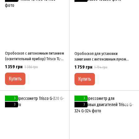
Стробоскоп с автономным питанием
Стробоскоп для установки
(осветительный прибор) Trisco TL-
зажигания с интенсивным лучом
1100
Trisco TL-2200
1 359 грн
1 759 грн
1 386 грн
1 794 грн
Купить
Купить
3
3
3
3