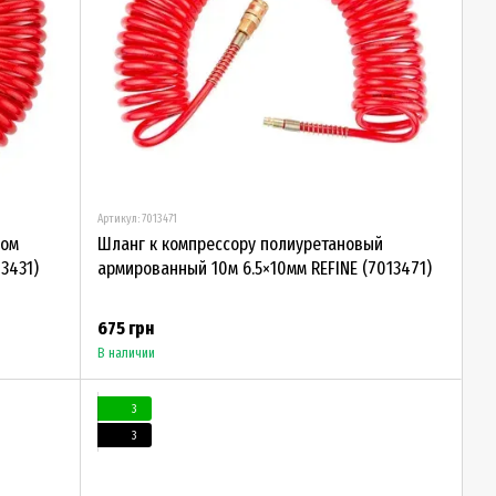
Артикул: 7013471
мом
Шланг к компрессору полиуретановый
3431)
армированный 10м 6.5×10мм REFINE (7013471)
675 грн
В наличии
3
3