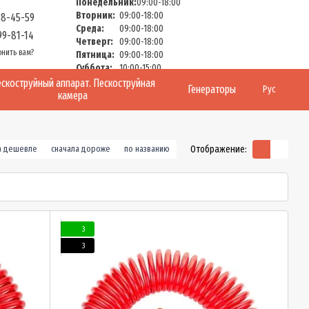
Понедельник:
09:00-18:00
Вторник:
09:00-18:00
58-45-59
Среда:
09:00-18:00
99-81-14
Четверг:
09:00-18:00
онить вам?
Пятница:
09:00-18:00
Суббота:
10:00-15:00
Воскресенье:
Выходной
скоструйный аппарат. Пескоструйная
Генераторы
Рус
камера
Отображение:
а дешевле
сначала дороже
по названию
3
3