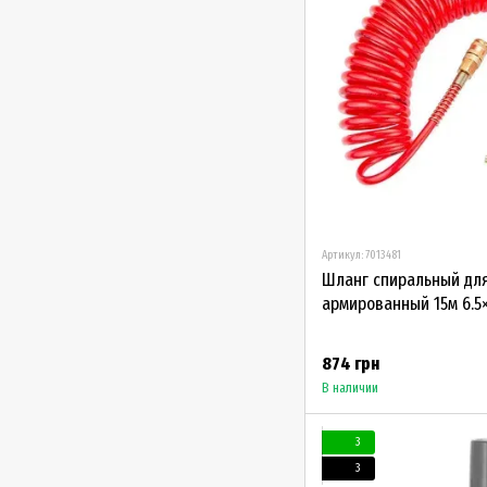
Артикул: 7013481
Шланг спиральный дл
армированный 15м 6.5×
874 грн
В наличии
3
3