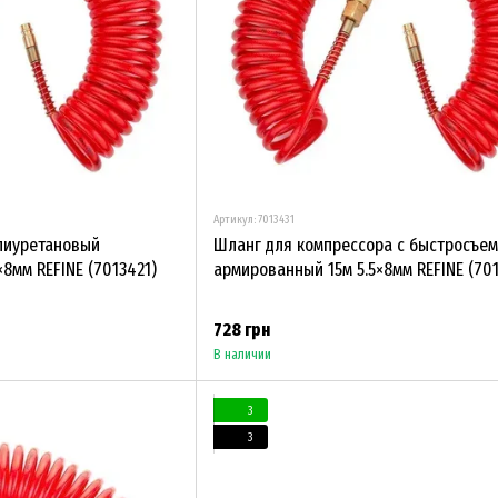
Артикул: 7013431
лиуретановый
Шланг для компрессора с быстросъе
8мм REFINE (7013421)
армированный 15м 5.5×8мм REFINE (701
728 грн
В наличии
3
3