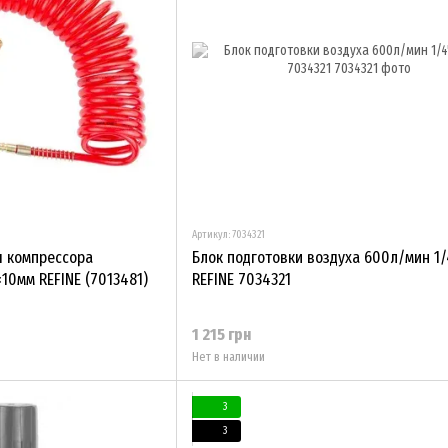
Артикул: 7034321
я компрессора
Блок подготовки воздуха 600л/мин 1/
10мм REFINE (7013481)
REFINE 7034321
1 215 грн
Нет в наличии
3
3