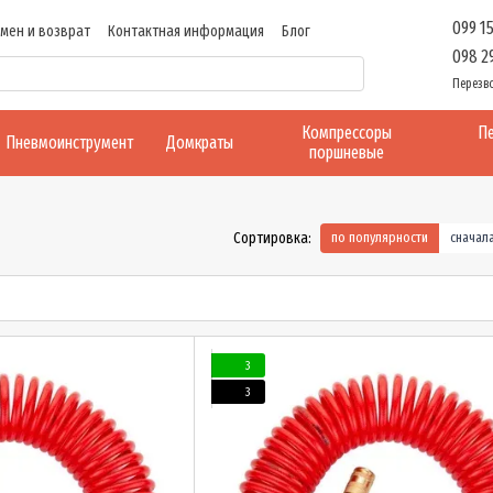
099 1
мен и возврат
Контактная информация
Блог
098 2
Перезв
Компрессоры
Пе
Пневмоинструмент
Домкраты
поршневые
Сортировка:
по популярности
сначал
3
3