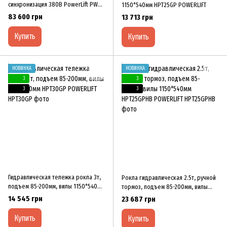
синхронизация 380В PowerLift PWR-
1150*540мм HPT25GP POWERLIFT
240A-380
83 600 грн
13 713 грн
Купить
Купить
НОВИНКА
НОВИНКА
3
3
3
3
Гидравлическая тележка рокла 3т,
Рокла гидравлическая 2.5т, ручной
подъем 85-200мм, вилы 1150*540мм
тормоз, подъем 85-200мм, вилы
HPT30GP POWERLIFT
1150*540мм HPT25GPHB POWERLIFT
14 545 грн
23 687 грн
Купить
Купить