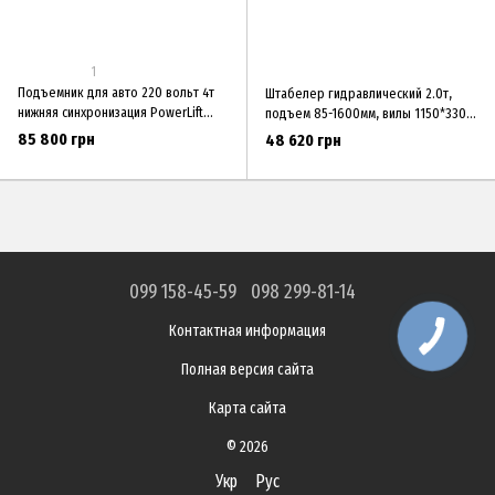
1
Подъемник для авто 220 вольт 4т
Штабелер гидравлический 2.0т,
нижняя синхронизация PowerLift
подъем 85-1600мм, вилы 1150*330-
PWR-240A-220
830мм, под европаллеты
85 800 грн
48 620 грн
HS2016PMEP
099 158-45-59
098 299-81-14
Контактная информация
Полная версия сайта
Карта сайта
© 2026
Укр
Рус