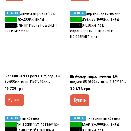
НОВИНКА
НОВИНКА
3
3
3
3
Гидравлическая рокла 1.5т, подъем
Штабелер гидравлический 1.0т,
85-200мм, вилы 1150*540мм
подъем 85-1600мм, вилы 1150*330-
HPT15GP2 POWERLIFT
830мм, под европаллеты
19 739 грн
39 478 грн
HS1016PMEP
Купить
Купить
НОВИНКА
НОВИНКА
3
3
3
3