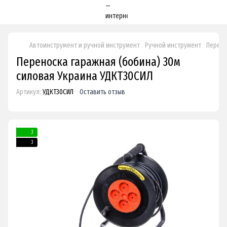
Автоинструмент и ручной инструмент
Ручной инструмент
Перено
Переноска гаражная (бобина) 30м
силовая Украина УДКТ30СИЛ
Артикул:
УДКТ30СИЛ
Оставить отзыв
3
3