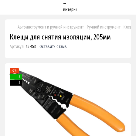
Автоинструмент и ручной инструмент
Ручной инструмент
Клещи 
Клещи для снятия изоляции, 205мм
Артикул:
45-153
Оставить отзыв
−3%
5
5