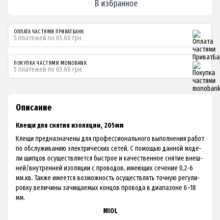
В избранное
ОПЛАТА ЧАСТЯМИ ПРИВАТБАНК
5 платежей по 65.60 грн
ПОКУПКА ЧАСТЯМИ MONOBANK
5 платежей по 65.60 грн
Описание
Клещи для снятия изоляции, 205мм
Кле­щи пред­наз­на­че­ны для про­фес­сио­наль­но­го вы­пол­не­ния ра­бот
по об­слу­жи­ва­нию элек­три­че­ских се­тей. С по­мощью дан­ной мо­де­
ли щип­цов осу­щест­вля­ет­ся быстрое и ка­чест­вен­ное сня­тие внеш­
ней/внут­рен­ней изо­ля­ции с про­во­дов, име­ю­щих се­че­ние 0,2-6
мм.кв. Так­же имеет­ся воз­мож­ность осу­щест­влять точ­ную ре­гу­ли­
ров­ку ве­ли­чи­ны за­чи­ща­е­мых кон­цов про­во­да в ди­а­па­зо­не 6–18
мм.
MIOL