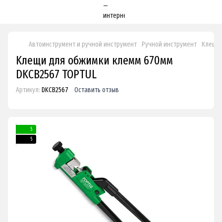
Автоинструмент и ручной инструмент
Ручной инструмент
Клещи 
Kлeщи для oбжимки клeмм 670мм
DKCB2567 TOPTUL
Артикул:
DKCB2567
Оставить отзыв
5
5