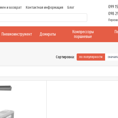
099 1
мен и возврат
Контактная информация
Блог
098 2
Перезв
Компрессоры
Пе
Пневмоинструмент
Домкраты
поршневые
Сортировка:
по популярности
сначал