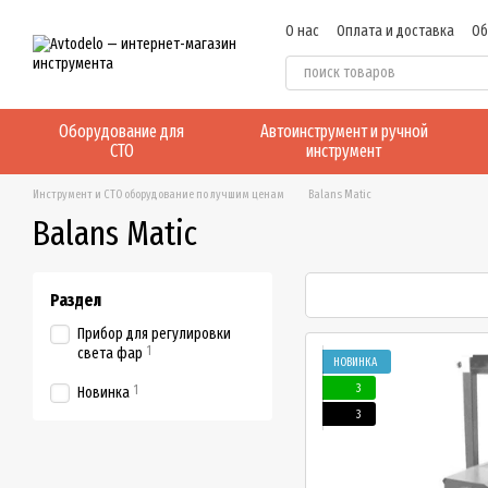
Перейти к основному контенту
О нас
Оплата и доставка
Об
Отзывы о магазине
Оборудование для
Автоинструмент и ручной
СТО
инструмент
Инструмент и СТО оборудование по лучшим ценам
Balans Matic
Balans Matic
Раздел
Прибор для регулировки
1
света фар
НОВИНКА
3
1
Новинка
3