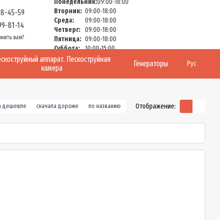
Понедельник:
09:00-18:00
Вторник:
09:00-18:00
58-45-59
Среда:
09:00-18:00
99-81-14
Четверг:
09:00-18:00
онить вам?
Пятница:
09:00-18:00
Суббота:
10:00-15:00
Воскресенье:
Выходной
скоструйный аппарат. Пескоструйная
Генераторы
Рус
камера
Отображение:
а дешевле
сначала дороже
по названию