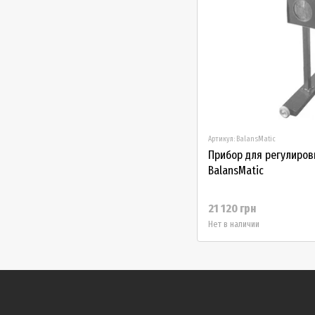
Артикул: BalansMatic
Прибор для регулиров
BalansMatic
21 120 грн
Нет в наличии