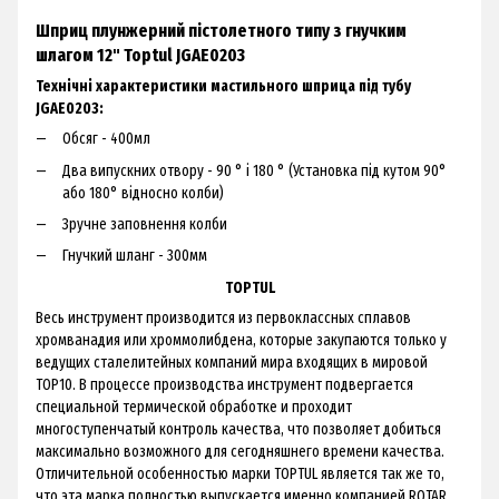
Шприц плунжерний пістолетного типу з гнучким
шлагом 12" Toptul JGAE0203
Технічні характеристики мастильного шприца під тубу
JGAE0203:
Обсяг - 400мл
Два випускних отвору - 90 ° і 180 ° (Установка під кутом 90°
або 180° відносно колби)
Зручне заповнення колби
Гнучкий шланг - 300мм
TOPTUL
Весь инструмент производится из первоклассных сплавов
хромванадия или хроммолибдена, которые закупаются только у
ведущих сталелитейных компаний мира входящих в мировой
ТОР10. В процессе производства инструмент подвергается
специальной термической обработке и проходит
многоступенчатый контроль качества, что позволяет добиться
максимально возможного для сегодняшнего времени качества.
Отличительной особенностью марки TOPTUL является так же то,
что эта марка полностью выпускается именно компанией ROTAR