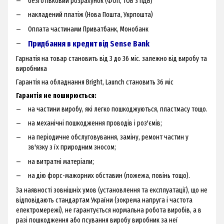
безготівковий розрахунок (ФОП, ТОВ з ПДВ)
накладений платіж (Нова Пошта, Укрпошта)
Оплата частинами Приватбанк, Монобанк
Придбання в кредит від Sense Bank
Гарнатія на товар становить від 3 до 36 міс. залежно від виробу та
виробника
Гарантія на обладнання Bright, Launch становить 36 міс
Гарантія не поширюється:
на частини виробу, які легко пошкоджуються, пластмасу тощо.
на механічні пошкодження проводів і роз'ємів;
на періодичне обслуговування, заміну, ремонт частин у
зв'язку з їх природним зносом;
на витратні матеріали;
на дію форс-мажорних обставин (пожежа, повінь тощо).
За наявності зовнішніх умов (установлення та експлуатації), що не
відповідають стандартам України (зокрема напруга і частота
електромережі), не гарантується нормальна робота виробів, а в
разі пошкодження або псування виробу виробник за неї