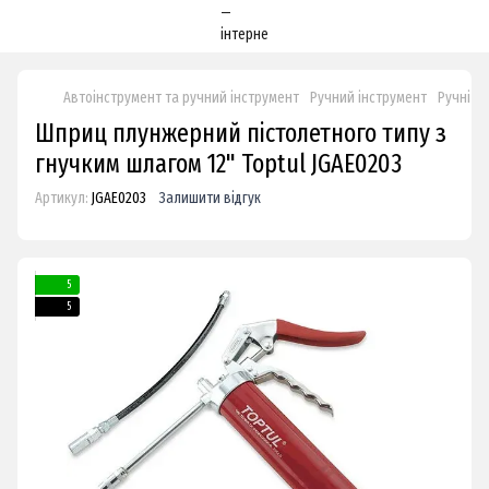
Автоінструмент та ручний інструмент
Ручний інструмент
Ручні н
Шприц плунжерний пістолетного типу з
гнучким шлагом 12" Toptul JGAE0203
Артикул:
JGAE0203
Залишити відгук
5
5