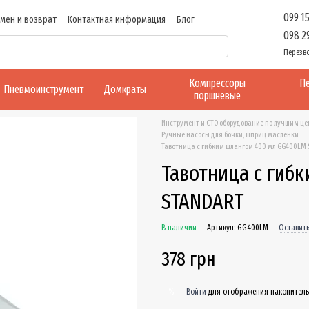
099 1
мен и возврат
Контактная информация
Блог
098 2
Перезв
Компрессоры
Пе
Пневмоинструмент
Домкраты
поршневые
Инструмент и СТО оборудование по лучшим ц
Ручные насосы для бочки, шприц масленки
Тавотница с гибким шлангом 400 мл GG400LM 
Тавотница с гиб
STANDART
В наличии
Артикул: GG400LM
Оставить
378 грн
Войти
для отображения накопитель
%