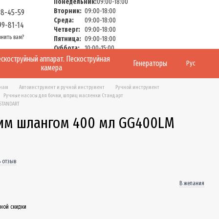
Понедельник:
09:00-18:00
Вторник:
09:00-18:00
58-45-59
Среда:
09:00-18:00
99-81-14
Четверг:
09:00-18:00
онить вам?
Пятница:
09:00-18:00
Суббота:
10:00-15:00
Воскресенье:
Выходной
скоструйный аппарат. Пескоструйная
Генераторы
Рус
камера
енам
Автоинструмент и ручной инструмент
Ручной инструмент
Ручные насосы для бочки, шприц масленки Стандарт
STANDART
ким шлангом 400 мл GG400LM
 отзыв
В желания
ной скидки