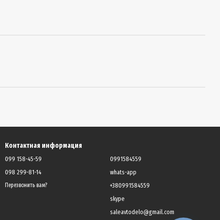
Контактная информация
099 158-45-59
0991584559
098 299-81-14
whats-app
+380991584559
Перезвонить вам?
skype
saleavtodelo@gmail.com