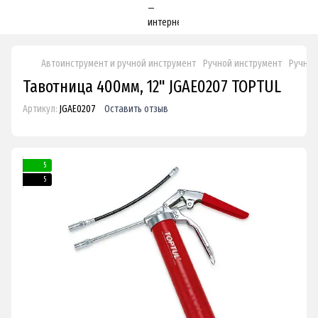
Автоинструмент и ручной инструмент
Ручной инструмент
Ручные
Тавотница 400мм, 12" JGAE0207 TOPTUL
Артикул:
JGAE0207
Оставить отзыв
5
5