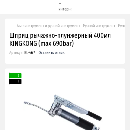
Автоинструмент и ручной инструмент
Ручной инструмент
Ручные
Шприц рычажно-плунжерный 400мл
KINGKONG (max 690bar)
Артикул:
KL-467
Оставить отзыв
3
3